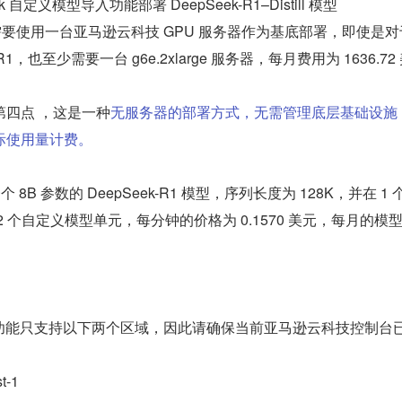
ock ⾃定义模型导⼊功能部署 DeepSeek-R1–Distill 模型
 均需要使⽤⼀台亚马逊云科技 GPU 服务器作为基底部署，即使是对于
-R1，也⾄少需要⼀台 g6e.2xlarge 服务器，每⽉费⽤为 1636.72
第四点 ，这是⼀种
⽆服务器的部署⽅式，⽆需管理底层基础设施
际使⽤量计费。
⼊⼀个 8B 参数的 DeepSeek-R1 模型，序列⻓度为 128K，并在 1 
 个⾃定义模型单元，每分钟的价格为 0.1570 美元，每⽉的模
义模型功能只⽀持以下两个区域，因此请确保当前亚马逊云科技控制台
t-1