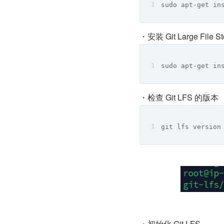
sudo apt-get in
・安装 Git Large Fi
sudo apt-get in
・检查 Git LFS 的版
git lfs version
・初始化 Git LFS