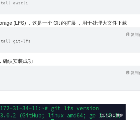
stall awscli
le Storage (LFS) ，这是⼀个 Git 的扩展 ，⽤于处理⼤⽂件下载
复制
stall git-lfs
本 ，确认安装成功
复制