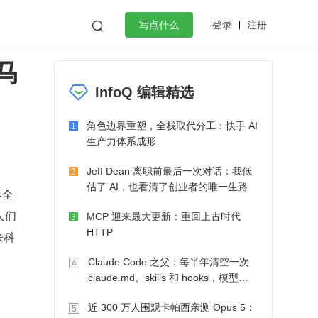
登录
注册

写点什么
亚马
效工作
数据库
Python
音视频
InfoQ 编辑精选
golang
微服务架构
flutter
角色边界重塑，全栈取代分工：快手 AI
1
生产力体系成形
Jeff Dean 离职前最后一次对话：我低
2
估了 AI，也看清了创业者的唯一生路
卷全
人们
MCP 迎来最大更新：重回上古时代
3
HTTP
来科
Claude Code 之父：每半年清空一次
4
claude.md、skills 和 hooks，模型自
己会想办法
近 300 万人围观卡帕西亲测 Opus 5：
5