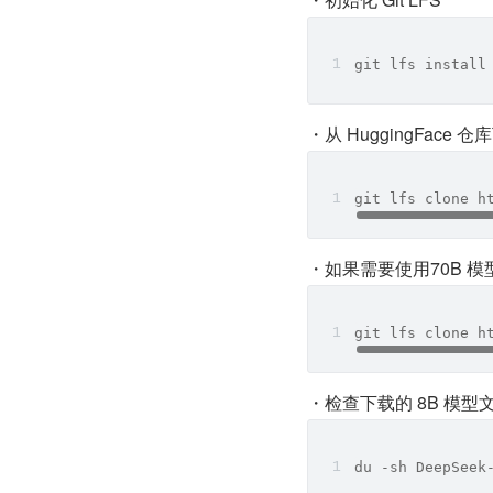
git lfs install
・从 HuggingFace 
git lfs clone h
・如果需要使⽤70B 
git lfs clone h
・检查下载的 8B 模型⽂
du -sh DeepSeek