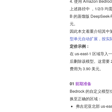
4. 使⽤ Amazon Bedr
上述路径中 ，1/2/3
B 的蒸馏版 DeepSeek
元。
因此本⽂着重介绍其中
型单元⾃动扩展，按实
定价⽰例：
在 us-east-1 区域导
后删除该模型。这需要 2
费⽤为 3.90 美元。
01 
前期准备
Bedrock 的⾃定
换⾄正确的区域：
弗吉尼亚北部 us-eas