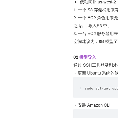
俄勒冈州 us-west-2
1. ⼀个 S3 存储桶⽤来存
2. ⼀个 EC2 角⾊⽤来允
之 后 ，导⼊S3 中。
3. ⼀台 EC2 服务器
空间建议为：8B 模型⾄少 
02 
模型导入
通过 SSH⼯具登录刚
・更新 Ubuntu 系
sudo apt-get up
・安装 Amazon CLI