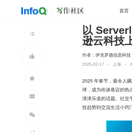
首页
以 Serv
移动开发
Java
开源
架构
O

逊云科技上部
前端
AI
大数据
团队管理
查看更多

作者：
伊克罗德信息科技

2025-02-17
上海

2025 年春节，最令人
球，成为街谈巷议的热点

津津乐道的话题。社交平台
技趋势到交流生活小窍门，
