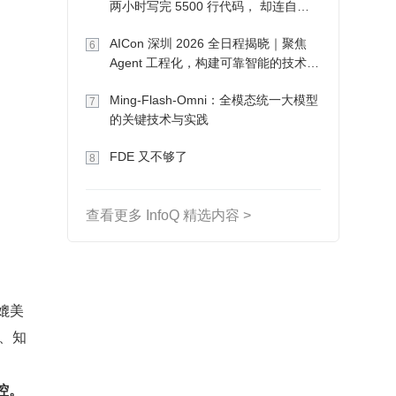
两小时写完 5500 行代码， 却连自己
写的游戏都玩不了
AICon 深圳 2026 全日程揭晓｜聚焦
6
Agent 工程化，构建可靠智能的技术路
径
Ming-Flash-Omni：全模态统一大模型
7
的关键技术与实践
FDE 又不够了
8
查看更多 InfoQ 精选内容 >
供媲美
服、知
控。