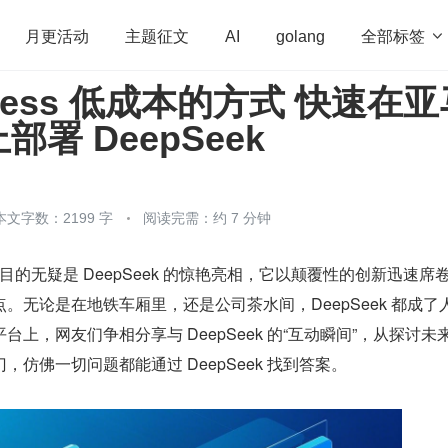
全部标签

月更活动
主题征文
AI
golang
erless 低成本的⽅式 快速在
penHarmony
算法
学习方法
Web3.0
高
署 DeepSeek
程序员
运维
深度思考
低代码
redis
本文字数：2199 字
阅读完需：约 7 分钟
瞩目的无疑是 DeepSeek 的惊艳亮相，它以颠覆性的创新迅速席
。无论是在地铁车厢里，还是公司茶水间，DeepSeek 都成了
上，网友们争相分享与 DeepSeek 的“互动瞬间”，从探讨未
仿佛一切问题都能通过 DeepSeek 找到答案。