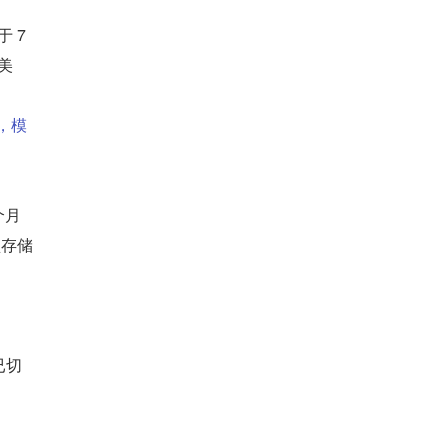
 7
 美
，模
个⽉
型存储
已切