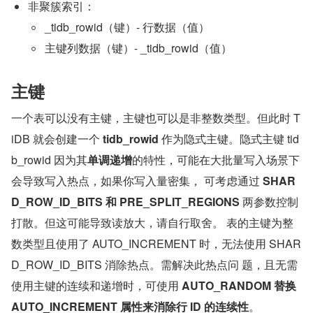
非聚簇索引：
_tidb_rowid（键）- 行数据（值）
主键列数据（键）- _tidb_rowid（值）
主键
一个表可以没有主键，主键也可以是非整数类型。但此时 T
iDB 就会创建一个 
tidb_rowid
 作为隐式主键。隐式主键 tid
b_rowid 因为其
单调递增
的特性，可能在大批量写入场景下
会导致写入热点，如果你写入量密集， 可考虑通过 
SHAR
D_ROW_ID_BITS 和 PRE_SPLIT_REGIONS
 两参数控制
打散。但这可能导致读放大，请自行取舍。 表的主键为整
数类型且使用了 AUTO_INCREMENT 时，无法使用 SHAR
D_ROW_ID_BITS 消除热点。需解决此热点问 题，且无需
使用主键的连续和递增时，可使用 
AUTO_RANDOM 替换 
AUTO_INCREMENT 属性来消除行 ID 的连续性
。