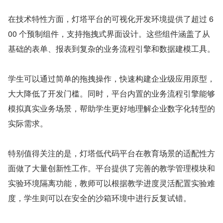
在技术特性方面，灯塔平台的可视化开发环境提供了超过 6
00 个预制组件，支持拖拽式界面设计。这些组件涵盖了从
基础的表单、报表到复杂的业务流程引擎和数据建模工具。
学生可以通过简单的拖拽操作，快速构建企业级应用原型，
大大降低了开发门槛。同时，平台内置的业务流程引擎能够
模拟真实业务场景，帮助学生更好地理解企业数字化转型的
实际需求。
特别值得关注的是，灯塔低代码平台在教育场景的适配性方
面做了大量创新性工作。平台提供了完善的教学管理模块和
实验环境隔离功能，教师可以根据教学进度灵活配置实验难
度，学生则可以在安全的沙箱环境中进行反复试错。