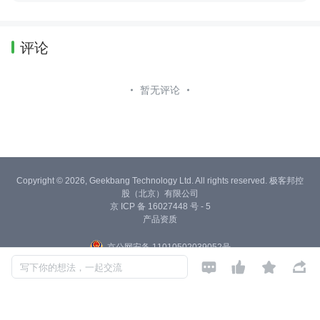
评论
暂无评论
Copyright © 2026, Geekbang Technology Ltd. All rights reserved. 极客邦控
股（北京）有限公司
京 ICP 备 16027448 号 - 5
产品资质
京公网安备 11010502039052号




写下你的想法，一起交流