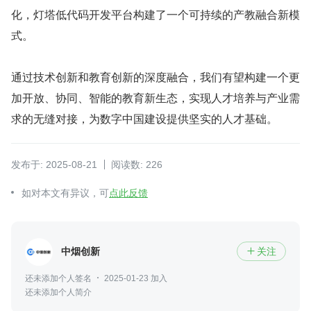
化，灯塔低代码开发平台构建了一个可持续的产教融合新模
式。
通过技术创新和教育创新的深度融合，我们有望构建一个更
加开放、协同、智能的教育新生态，实现人才培养与产业需
求的无缝对接，为数字中国建设提供坚实的人才基础。
发布于: 2025-08-21
阅读数: 226
如对本文有异议，可
点此反馈
中烟创新
关注

还未添加个人签名
2025-01-23 加入
还未添加个人简介