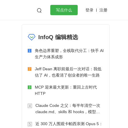
登录
注册

写点什么
效工作
数据库
Python
音视频
InfoQ 编辑精选
golang
微服务架构
flutter
角色边界重塑，全栈取代分工：快手 AI
1
生产力体系成形
Jeff Dean 离职前最后一次对话：我低
2
估了 AI，也看清了创业者的唯一生路
MCP 迎来最大更新：重回上古时代
3
HTTP
Claude Code 之父：每半年清空一次
4
claude.md、skills 和 hooks，模型自
己会想办法
近 300 万人围观卡帕西亲测 Opus 5：
5