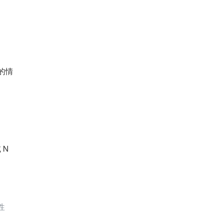
的情
 N
性