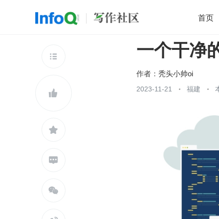
首页
一个干净
移动开发
Java
开源
架构
O

前端
AI
大数据
团队管理
作者：
秃头小帅oi
查看更多
2023-11-21
福建




