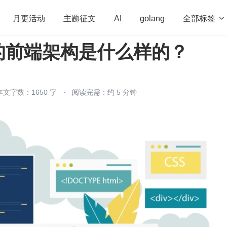
全部标签

月更活动
主题征文
AI
golang
的前端架构是什么样的？
penHarmony
算法
学习方法
Web3.0
高
程序员
运维
深度思考
低代码
redis
本文字数：1650 字
阅读完需：约 5 分钟