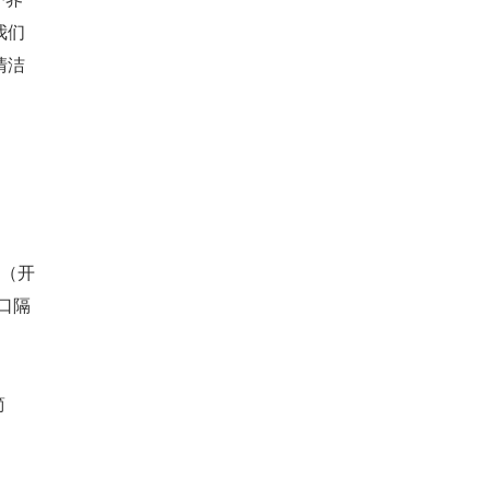
我们
清洁
（开
口隔
简