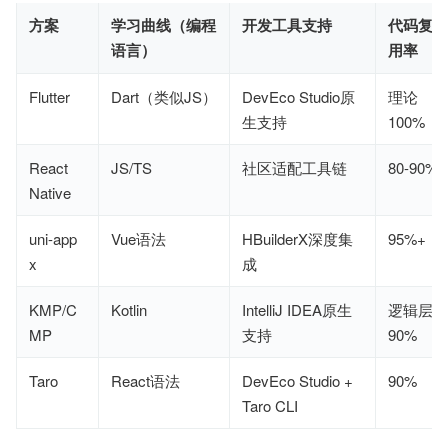
方案
学习曲线（编程
开发工具支持
代码复
语言）
用率
Flutter
Dart（类似JS）
DevEco Studio原
理论
生支持
100%
React
JS/TS
社区适配工具链
80-90%
Native
uni-app
Vue语法
HBuilderX深度集
95%+
x
成
KMP/C
Kotlin
IntelliJ IDEA原生
逻辑层
MP
支持
90%
Taro
React语法
DevEco Studio +
90%
Taro CLI