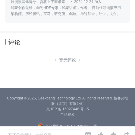
路漫漫其修远兮，吾将上下而求索。
2024-12-24 加入
鸿蒙创作先锋，华为HDE专家，鸿蒙讲师，作者。 目前任职鸿蒙应用
架构师。历经腾讯，宝马，研究所，金融。 待过私企，外企，央企。
深耕大应用开发领域十年。 OpenHarmony，HarmonyOS，Flutter，
H5，Android，IOS。
评论
暂无评论
Copyright © 2026, Geekbang Technology Ltd. All rights reserved. 极客邦控
股（北京）有限公司
京 ICP 备 16027448 号 - 5
产品资质
京公网安备 11010502039052号




写下你的想法，一起交流