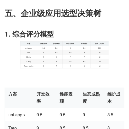
五、企业级应用选型决策树
1. 综合评分模型
方案
开发效
性能表
生态成熟
维护成
率
现
度
本
uni-app x
9.5
9.5
9
8.5
Taro
9
8.5
8.5
8