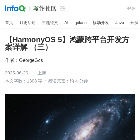

登录
首页
月更活动
主题征文
AI
golang
移动开发
Java
开源
【HarmonyOS 5】鸿蒙跨平台开发方
案详解 （三）
作者：
GeorgeGcs
2025-06-26
上海
本文字数：1308 字
阅读完需：约 4 分钟