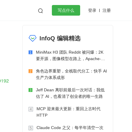
登录
注册

写点什么
效工作
数据库
Python
音视频
InfoQ 编辑精选
golang
微服务架构
flutter
MiniMax H3 团队 Reddit 被问爆：2K
1
要开源，图像模型在路上，Apache-2.0
也在考虑了
角色边界重塑，全栈取代分工：快手 AI
2
生产力体系成形
9192
Jeff Dean 离职前最后一次对话：我低
3
估了 AI，也看清了创业者的唯一生路
MCP 迎来最大更新：重回上古时代
4
HTTP
Claude Code 之父：每半年清空一次
5