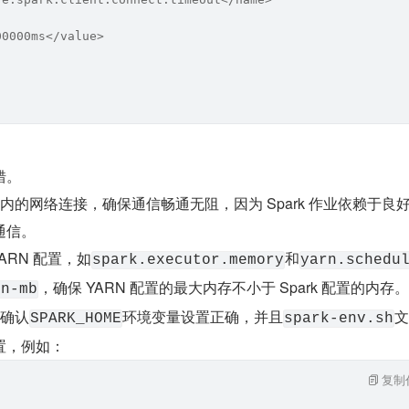
00000ms</value>
错。
内的网络连接，确保通信畅通无阻，因为 Spark 作业依赖于良
通信。
YARN 配置，如
和
spark.executor.memory
yarn.schedu
，确保 YARN 配置的最大内存不小于 Spark 配置的内存。
on-mb
：确认
环境变量设置正确，并且
文
SPARK_HOME
spark-env.sh
置，例如：
复制