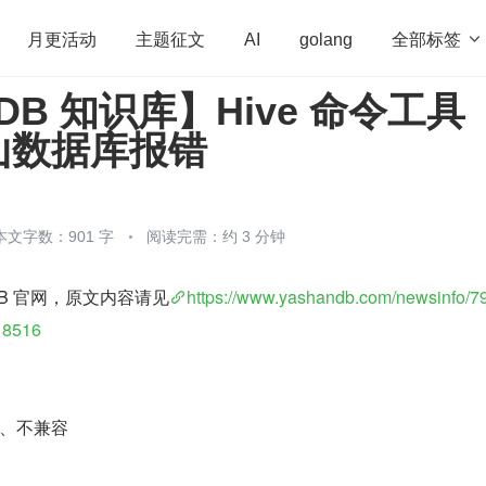
全部标签

月更活动
主题征文
AI
golang
nDB 知识库】Hive 命令工具
penHarmony
算法
学习方法
Web3.0
高
 崖山数据库报错
程序员
运维
深度思考
低代码
redis
本文字数：901 字
阅读完需：约 3 分钟
DB 官网，原文内容请见
https://www.yashandb.com/newsinfo/7
18516
041、不兼容