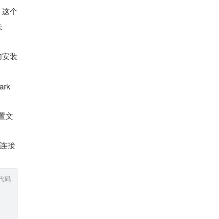
时，这个
失
 的安装
k 
配置文
 连接
代码