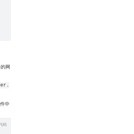
好的网
ler.
件中
代码