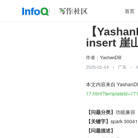
首页
【Yasha
移动开发
Java
开源
架构
O
insert
前端
AI
大数据
团队管理
查看更多

作者：
YashanDB
2025-01-14
广东
本文内容来自 Yashan
17.html?templateId=17
【问题分类】
功能兼容
【关键字】
spark 30
【问题描述】