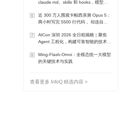
claude.md、skills 和 hooks，模型自
己会想办法
近 300 万人围观卡帕西亲测 Opus 5：
6
两小时写完 5500 行代码， 却连自己
写的游戏都玩不了
AICon 深圳 2026 全日程揭晓｜聚焦
7
Agent 工程化，构建可靠智能的技术路
径
Ming-Flash-Omni：全模态统一大模型
8
的关键技术与实践
查看更多 InfoQ 精选内容 >