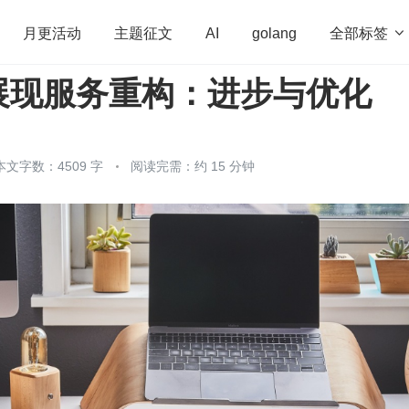
全部标签

月更活动
主题征文
AI
golang
展现服务重构：进步与优化
penHarmony
算法
学习方法
Web3.0
高
程序员
运维
深度思考
低代码
redis
本文字数：4509 字
阅读完需：约 15 分钟