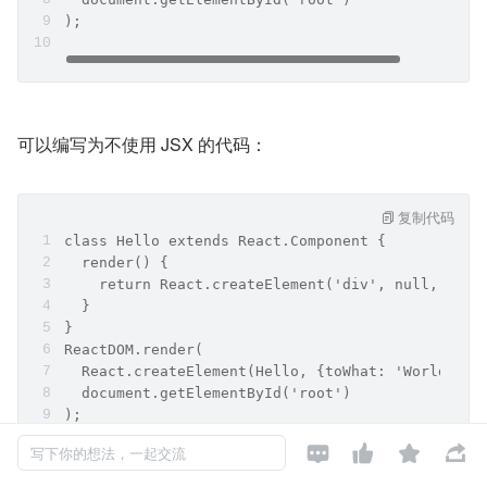
);
可以编写为不使用 JSX 的代码：
复制代码
class Hello extends React.Component {
  render() {
    return React.createElement('div', null, `Hel
  }
}
ReactDOM.render(
  React.createElement(Hello, {toWhat: 'World'}, 
  document.getElementById('root')
);




写下你的想法，一起交流