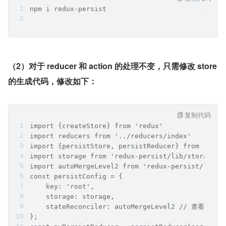
npm i redux-persist
（2）对于 reducer 和 action 的处理不变，只需修改 store 
的生成代码，修改如下：
复制代码
import {createStore} from 'redux'
import reducers from '../reducers/index'
import {persistStore, persistReducer} from 'redu
import storage from 'redux-persist/lib/storage';
import autoMergeLevel2 from 'redux-persist/lib/s
const persistConfig = {
    key: 'root',
    storage: storage,
    stateReconciler: autoMergeLevel2 // 查看 '
};