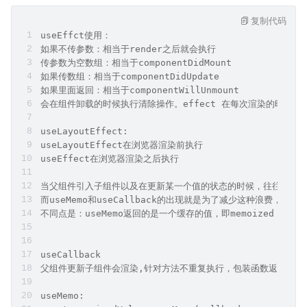
复制代码
useEffct使用：
如果不传参数：相当于render之后就会执行
传参数为空数组：相当于componentDidMount
如果传数组：相当于componentDidUpdate
如果里面返回：相当于componentWillUnmount
会在组件卸载的时候执行清除操作。effect 在每次渲染的时候都会执行
useLayoutEffect:
useLayoutEffect在浏览器渲染前执行
useEffect在浏览器渲染之后执行
当父组件引入子组件以及在更新某一个值的状态的时候，往往会造
而useMemo和useCallback的出现就是为了减少这种浪费，提
不同点是：useMemo返回的是一个缓存的值，即memoized 值，而u
useCallback
父组件更新子组件会渲染,针对方法不重复执行，包装函数返回函数
useMemo: