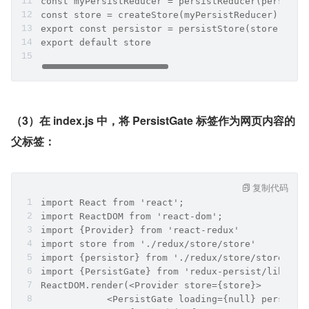
const myPersistReducer = persistReducer(persistC
const store = createStore(myPersistReducer)
export const persistor = persistStore(store)
export default store
（3）在 index.js 中，将 PersistGate 标签作为网页内容的
父标签：
复制代码
import React from 'react';
import ReactDOM from 'react-dom';
import {Provider} from 'react-redux'
import store from './redux/store/store'
import {persistor} from './redux/store/store'
import {PersistGate} from 'redux-persist/lib/int
ReactDOM.render(<Provider store={store}>
            <PersistGate loading={null} persisto