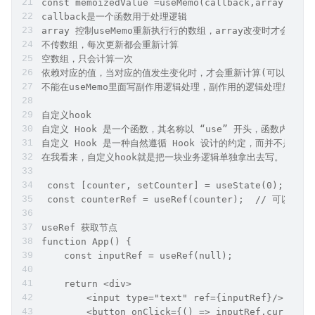
const memoizedValue =useMemo(callback,array)
callback是一个函数用于处理逻辑
array 控制useMemo重新执⾏行的数组，array改变时才会 重新执
不传数组，每次更新都会重新计算
空数组，只会计算一次
依赖对应的值，当对应的值发生变化时，才会重新计算(可以依赖另外一
不能在useMemo⾥面写副作⽤逻辑处理，副作用的逻辑处理放在 us
自定义hook
自定义 Hook 是一个函数，其名称以 “use” 开头，函数内部可以
自定义 Hook 是一种自然遵循 Hook 设计的约定，而并不是 Rea
在我看来，自定义hook就是把一块业务逻辑单独拿出去写。
 const [counter, setCounter] = useState(0);
 const counterRef = useRef(counter);  // 可以
useRef 获取节点
function App() {
    const inputRef = useRef(null);
    return <div>
        <input type="text" ref={inputRef}/>
        <button onClick={() => inputRef.current.