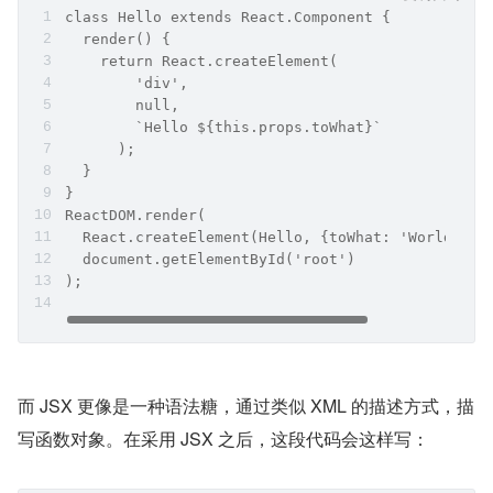
class Hello extends React.Component {
  render() {
    return React.createElement(
        'div',
        null, 
        `Hello ${this.props.toWhat}`
      );
  }
}
ReactDOM.render(
  React.createElement(Hello, {toWhat: 'World'}, 
  document.getElementById('root')
);
而 JSX 更像是一种语法糖，通过类似 XML 的描述方式，描
写函数对象。在采用 JSX 之后，这段代码会这样写：