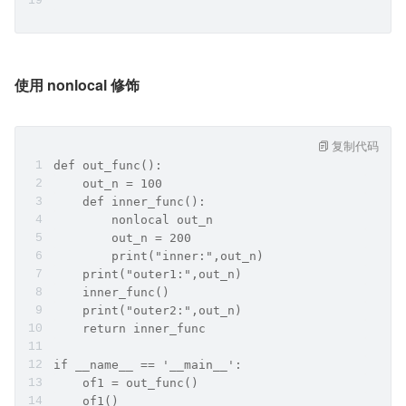
使用 nonlocal 修饰
复制代码
def out_func():    
    out_n = 100    
    def inner_func():        
        nonlocal out_n        
        out_n = 200        
        print("inner:",out_n)    
    print("outer1:",out_n)    
    inner_func()    
    print("outer2:",out_n)    
    return inner_func
if __name__ == '__main__':    
    of1 = out_func()    
    of1()