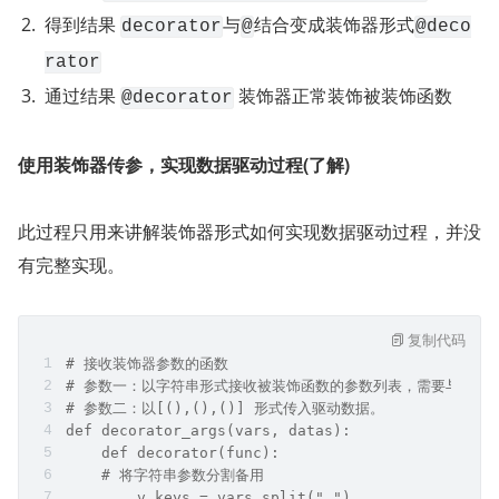
得到结果 
与
结合变成装饰器形式
decorator
@
@deco
rator
通过结果 
 装饰器正常装饰被装饰函数
@decorator
使用装饰器传参，实现数据驱动过程(了解)
此过程只用来讲解装饰器形式如何实现数据驱动过程，并没
有完整实现。
复制代码
# 接收装饰器参数的函数
# 参数一：以字符串形式接收被装饰函数的参数列表，需要与被装饰函
# 参数二：以[(),(),()] 形式传入驱动数据。
def decorator_args(vars, datas):    
    def decorator(func):        
    # 将字符串参数分割备用        
        v_keys = vars.split(",")        