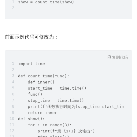
show = count_time(show)
前面示例代码可修改为：
复制代码
import time
def count_time(func):    
    def inner():        
    start_time = time.time()        
    func()        
    stop_time = time.time()        
    print(f'函数执行时间为{stop_time-start_time}秒')
    return inner
def show():    
    for i in range(3):        
        print(f"第 {i+1} 次输出")        