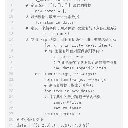
    # 定义保存 [{},{},{}] 形式的数据        
        new_datas = []        
    # 遍历数据，取出一组元素数据        
        for item in datas:            
    # 定义一个新字典，用来保存 变量名与传入数据组成的字典   
            d_item = {}            
    # 使用 zip 函数，同时遍历两个元组，变量名做为key, 元素数
            for k, v in zip(v_keys, item):      
            # 将 变量名和值对应保存到字典中           
                d_item[k] = v            
                # 将组合好的字典追加到新数据中备用     
                new_datas.append(d_item)        
        def inner(*args, **kwargs):            
            return func(*args, **kwargs)        
            # 遍历新数据，取出元素字典        
            for item in new_datas:            
            # 将字典中的数据解包传给内函数           
                inner(**item)        
                return inner    
            return decorator
# 数据驱动数据
data = [(1,2,3),(4,5,6),(7,8,9)]