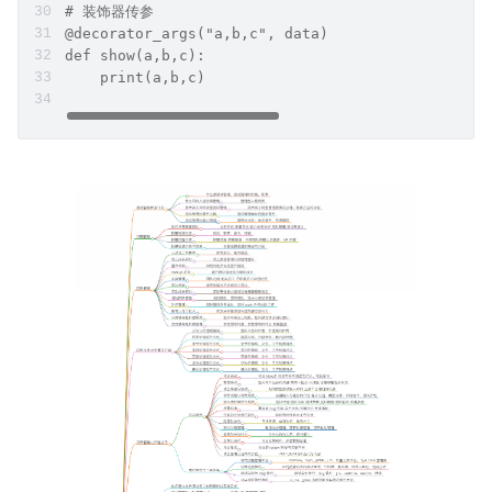
# 装饰器传参
@decorator_args("a,b,c", data)
def show(a,b,c):    
    print(a,b,c)