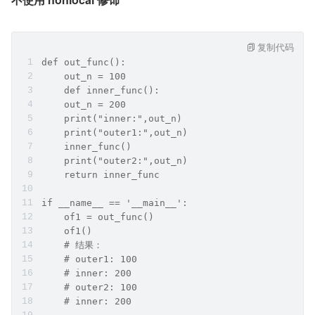
复制代码
def out_func():    
    out_n = 100    
    def inner_func():        
    out_n = 200        
    print("inner:",out_n)    
    print("outer1:",out_n)    
    inner_func()    
    print("outer2:",out_n)    
    return inner_func
if __name__ == '__main__':    
    of1 = out_func()    
    of1()
    # 结果：
    # outer1: 100
    # inner: 200
    # outer2: 100
    # inner: 200