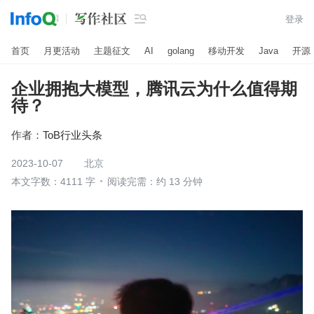

登录
首页
月更活动
主题征文
AI
golang
移动开发
Java
开源
企业拥抱大模型，腾讯云为什么值得期
待？
作者：
ToB行业头条
2023-10-07
北京
本文字数：4111 字
阅读完需：约 13 分钟