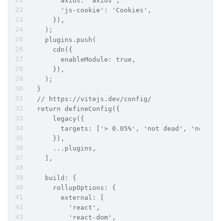
        axios: 'axios',
        'js-cookie': 'Cookies',
      }),
    );
    plugins.push(
      cdn({
        enableModule: true,
      }),
    );
  }
  // https://vitejs.dev/config/
  return defineConfig({
      legacy({
        targets: ['> 0.05%', 'not dead', 'not op
      }),
      ...plugins,
    ],
    build: {
      rollupOptions: {
        external: [
          'react',
          'react-dom',