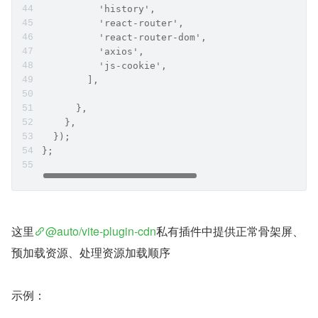
          'history',
          'react-router',
          'react-router-dom',
          'axios',
          'js-cookie',
        ],
      },
    },
  });
};
这里
@auto/vite-plugin-cdn
私有插件中提供正常骨架屏、
预加载资源、处理资源加载顺序
示例：