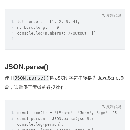
复制代码
let numbers = [1, 2, 3, 4];
numbers.length = 0;
console.log(numbers); //Output: []
JSON.parse()
使用
将 JSON 字符串转换为 JavaScript 对
JSON.parse()
象，这确保了无缝的数据操作。
复制代码
const jsonStr = '{"name": "John", "age": 25}';
const person = JSON.parse(jsonStr);
console.log(person); 