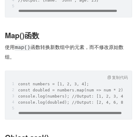
//Output: {name: 'John', age: 25}
Map()函数
使用
函数转换新数组中的元素，而不修改原始数
map()
组。
复制代码
const numbers = [1, 2, 3, 4];
const doubled = numbers.map(num => num * 2);
console.log(numbers); //Output: [1, 2, 3, 4]
console.log(doubled); //Output: [2, 4, 6, 8]