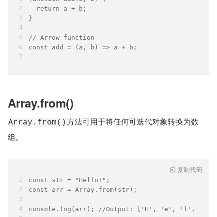
  return a + b;
}
// Arrow function
const add = (a, b) => a + b;
Array.from()
方法可用于将任何可迭代对象转换为数
Array.from()
组。
复制代码
const str = "Hello!";
const arr = Array.from(str);
console.log(arr); //Output: ['H', 'e', 'l', 'l',