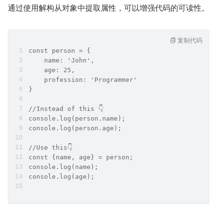
通过使用解构从对象中提取属性，可以增强代码的可读性。
复制代码
const person = {
    name: 'John', 
    age: 25,
    profession: 'Programmer'
}
//Instead of this 👇
console.log(person.name);
console.log(person.age);
//Use this👇
const {name, age} = person;
console.log(name);
console.log(age);