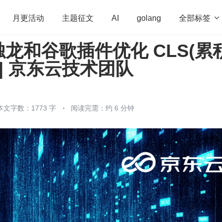
全部标签

月更活动
主题征文
AI
golang
龙和谷歌插件优化 CLS(累
penHarmony
算法
学习方法
Web3.0
高
 | 京东云技术团队
程序员
运维
深度思考
低代码
redis
本文字数：1773 字
阅读完需：约 6 分钟