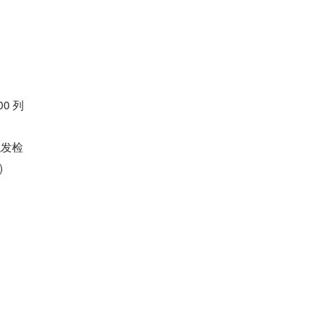
0 列
可触发检
)