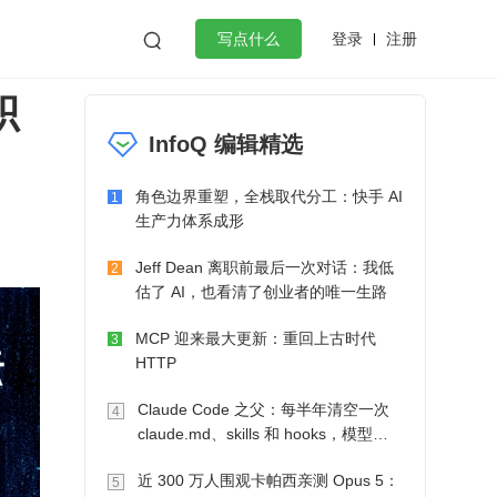
登录
注册

写点什么
积
效工作
数据库
Python
音视频
InfoQ 编辑精选
golang
微服务架构
flutter
角色边界重塑，全栈取代分工：快手 AI
1
生产力体系成形
Jeff Dean 离职前最后一次对话：我低
2
估了 AI，也看清了创业者的唯一生路
MCP 迎来最大更新：重回上古时代
3
HTTP
Claude Code 之父：每半年清空一次
4
claude.md、skills 和 hooks，模型自
己会想办法
近 300 万人围观卡帕西亲测 Opus 5：
5