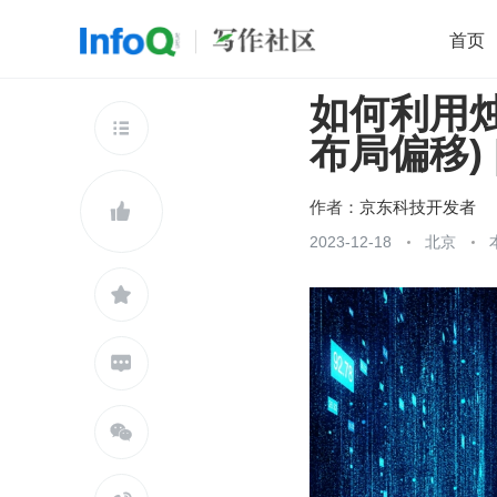
首页
如何利用烛
移动开发
Java
开源
架构
O

布局偏移)
前端
AI
大数据
团队管理
查看更多

作者：
京东科技开发者

2023-12-18
北京


