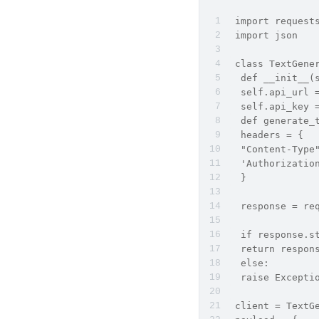
 import request
 import json
 class TextGene
  def __init__(
  self.api_url 
  self.api_key 
  def generate_
  headers = {
  "Content-Type
  'Authorizatio
  }
  response = re
  if response.s
  return respon
  else:
  raise Excepti
 client = TextG