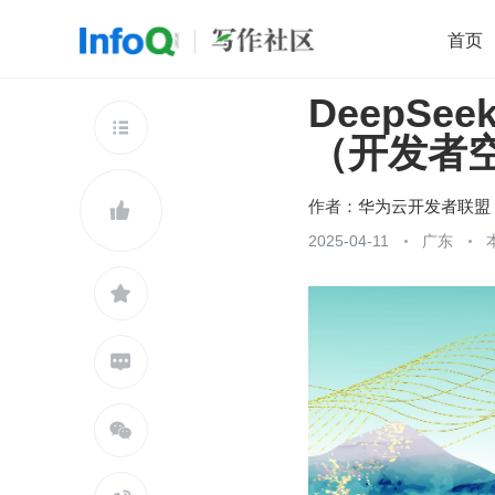
首页
DeepSe
移动开发
Java
开源
架构
O

（开发者空间
前端
AI
大数据
团队管理
查看更多

作者：
华为云开发者联盟

2025-04-11
广东


