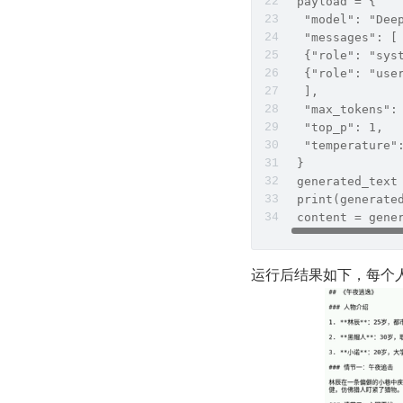
 payload = {
  "model": "Dee
  "messages": [
  {"role": "
  {"role": "us
  ],
  "max_tokens":
  "top_p": 1,
  "temperature"
 }
 generated_text
 print(generate
 content = gene
运行后结果如下，每个