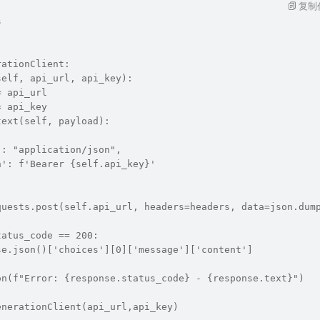
复制
s
rationClient:
self, api_url, api_key):
= api_url
= api_key
text(self, payload):
": "application/json",
n': f'Bearer {self.api_key}'
quests.post(self.api_url, headers=headers, data=json.dum
tatus_code == 200:
se.json()['choices'][0]['message']['content']
on(f"Error: {response.status_code} - {response.text}")
enerationClient(api_url,api_key)