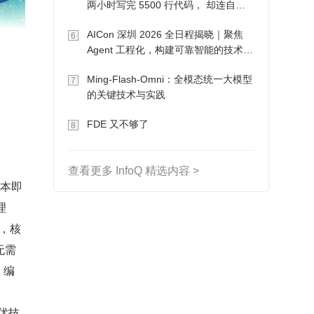
两小时写完 5500 行代码， 却连自己
写的游戏都玩不了
AICon 深圳 2026 全日程揭晓｜聚焦
6
Agent 工程化，构建可靠智能的技术路
径
Ming-Flash-Omni：全模态统一大模型
7
的关键技术与实践
FDE 又不够了
8
查看更多 InfoQ 精选内容 >
文本即
理
现，核
无需
、编
调优技