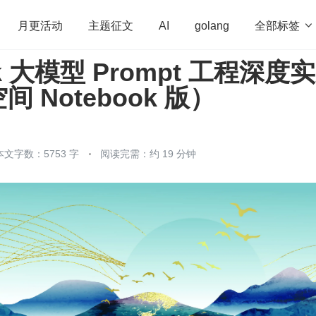
全部标签

月更活动
主题征文
AI
golang
ek 大模型 Prompt 工程深度
penHarmony
算法
学习方法
Web3.0
高
 Notebook 版）
程序员
运维
深度思考
低代码
redis
本文字数：5753 字
阅读完需：约 19 分钟