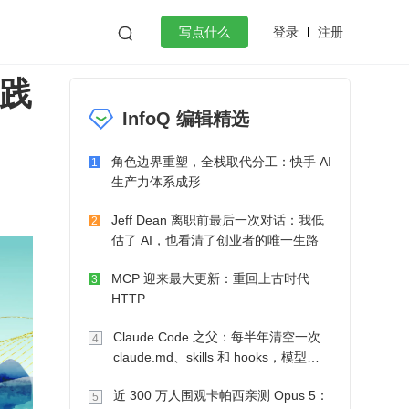
登录
注册

写点什么
实践
效工作
数据库
Python
音视频
InfoQ 编辑精选
golang
微服务架构
flutter
角色边界重塑，全栈取代分工：快手 AI
1
生产力体系成形
Jeff Dean 离职前最后一次对话：我低
2
估了 AI，也看清了创业者的唯一生路
MCP 迎来最大更新：重回上古时代
3
HTTP
Claude Code 之父：每半年清空一次
4
claude.md、skills 和 hooks，模型自
己会想办法
近 300 万人围观卡帕西亲测 Opus 5：
5