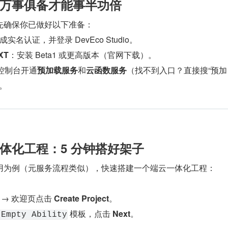
：万事俱备才能事半功倍​​
先确保你已做好以下准备：
完成实名认证，并登录 DevEco Studio。
XT​
​：安装 Beta1 或更高版本（官网下载）。
 控制台开通​
​预加载服务​
​和​
​云函数服务​
​（找不到入口？直接搜“预加
）。
一体化工程：5 分钟搭好架子​​
OS 应用为例（元服务流程类似），快速搭建一个端云一体化工程：
o → 欢迎页点击 ​
​Create Project​
​。
​ 模板，点击 ​
​Next​
​。
 Empty Ability