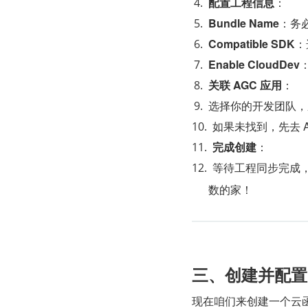
​配置工程信息​
​：
​Bundle Name​
​：
​Compatible SDK​
​：
​Enable CloudDev​
​关联 AGC 应用​
​：
选择你的开发团队，
如果未找到，先去 
​完成创建​
​：
等待工程同步完成，
数的家！
​​三、创建并配
现在咱们来创建一个云函