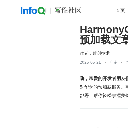
首页
Harmon
移动开发
Java
开源
架构
O
预加载文
前端
AI
大数据
团队管理
查看更多

作者：
莓创技术
2025-05-21
广东
​嗨，亲爱的开发者朋友们
对华为的预加载服务。
部署，帮你轻松掌握关