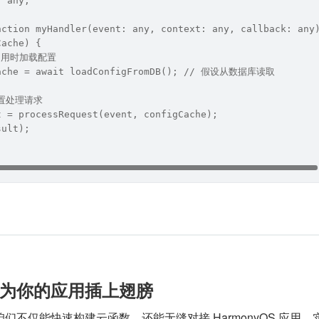
: any;
nction myHandler(event: any, context: any, callback: any
Cache) {
次调用时加载配置
Cache = await loadConfigFromDB(); // 假设从数据库读取
配置处理请求
t = processRequest(event, configCache);
sult);
数为你的应用插上翅膀​​
们不仅能快速构建云函数，还能无缝对接 HarmonyOS 应用，