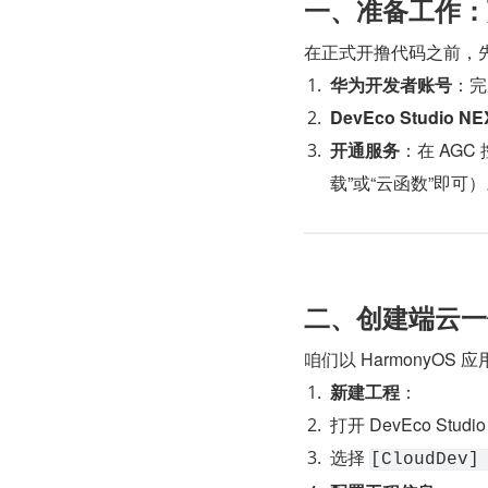
​​一、准备工作
在正式开撸代码之前，
​华为开发者账号​
​：
​DevEco Studio NE
​开通服务​
​：在 AGC
载”或“云函数”即可
​​二、创建端云
咱们以 Harmony
​新建工程​
​：
打开 DevEco Studi
选择 ​
[CloudDev]