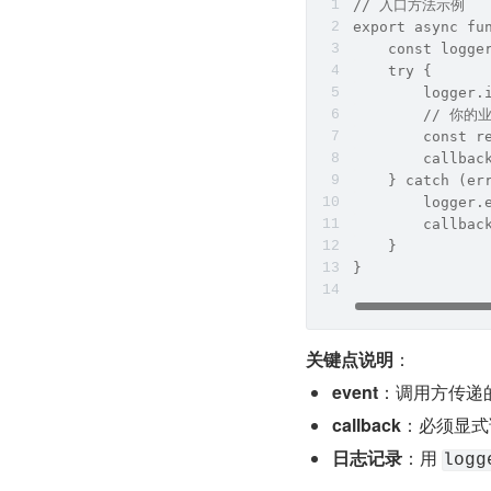
// 入口方法示例
export async fu
    const logg
    try {
        logger
        // 你
        const 
        callba
    } catch (er
        logger
        callba
    }
}
​关键点说明​
​：
​event​
​：调用方传
​callback​
​：必须显
​日志记录​
​：用 
logg