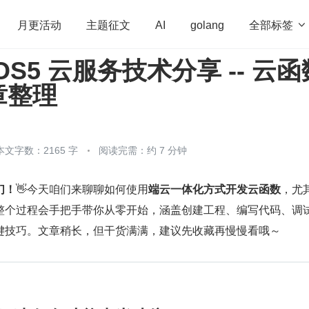
全部标签

月更活动
主题征文
AI
golang
yOS5 云服务技术分享 -- 云函
penHarmony
算法
学习方法
Web3.0
高
章整理
程序员
运维
深度思考
低代码
redis
本文字数：2165 字
阅读完需：约 7 分钟
！​
​👋今天咱们来聊聊如何使用​
​端云一体化方式开发云函数​
​，尤
整个过程会手把手带你从零开始，涵盖创建工程、编写代码、调
键技巧。文章稍长，但干货满满，建议先收藏再慢慢看哦～