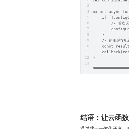
let configCache
export async fu
    if (!config
        // 首
        config
    }
    // 使用缓存
    const resul
    callback(re
}
​​结语：让云函
通过端云一体化开发，咱