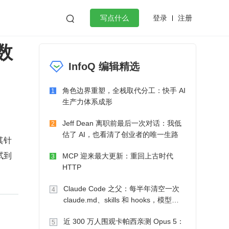
登录
注册

写点什么
数
效工作
数据库
Python
音视频
InfoQ 编辑精选
golang
微服务架构
flutter
角色边界重塑，全栈取代分工：快手 AI
1
生产力体系成形
Jeff Dean 离职前最后一次对话：我低
2
估了 AI，也看清了创业者的唯一生路
其针
试到
MCP 迎来最大更新：重回上古时代
3
HTTP
Claude Code 之父：每半年清空一次
4
claude.md、skills 和 hooks，模型自
己会想办法
近 300 万人围观卡帕西亲测 Opus 5：
5