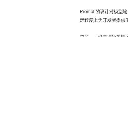
Prompt 的设计对
定程度上为开发者提供
问题一：提示词缺乏理
面临如何有效编写提示
何构建和优化提示词。
支撑，无法系统地提炼
仅限制了 Prompt 
问题二：输出与开发者
直接生成符合开发者具
和调整，才能达到可用的
出，这不仅降低了效率