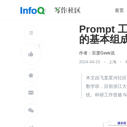
首页
Prompt
移动开发
Java
开源
架构
O

的基本组
前端
AI
大数据
团队管理
1
查看更多

作者：
百度Geek说

2024-04-23
上海

本文由飞桨星河社区
数学班，目前浙江大

统。科研工作曾被 Natu
