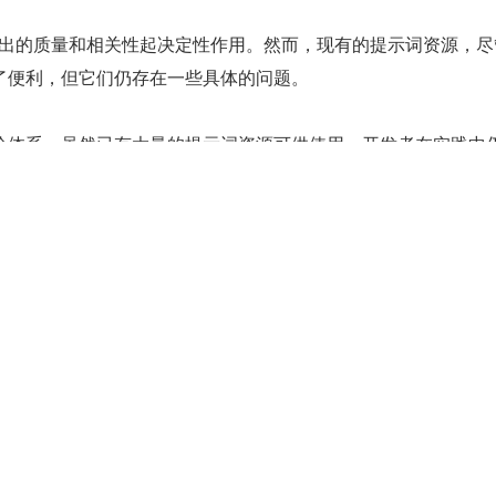
模型输出的质量和相关性起决定性作用。然而，现有的提示词资源，
了便利，但它们仍存在一些具体的问题。
论体系。虽然已有大量的提示词资源可供使用，开发者在实践中
词的挑战。这是因为目前尚未形成一套完整的理论体系来指导用
长期以来，在尝试和应用各式提示词的过程中，开发者缺乏方法
经验、归纳规律，从而难以掌握编写高效提示词的技巧，这种情
的潜力发挥，也阻碍了开发者充分利用 AI 模型的能力。
期望不符。当前的大语言模型在处理复杂的开发者输入时，常常
体需求的结果。模型输出的信息可能需要开发者进行额外的人工
状态。开发者必须投入额外的时间和精力来修正并完善 AI 的原
，也影响了开发者体验。