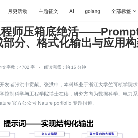
全部标签

月更活动
主题征文
AI
golang
 工程师压箱底绝活——Promp
penHarmony
算法
学习方法
Web3.0
高
成部分、格式化输出与应用构
程序员
运维
深度思考
低代码
redis
本文字数：4702 字
阅读完需：约 15 分钟
开发者张洪申贡献。张洪申，本科毕业于浙江大学竺可桢学院求
学控制科学与工程学院博士在读，研究方向为数据科学、电力系
re 官方公众号 Nature portfolio 专题报道。