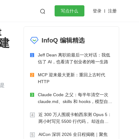
登录
注册

写点什么
t
效工作
数据库
Python
音视频
建
InfoQ 编辑精选
golang
微服务架构
flutter
Jeff Dean 离职前最后一次对话：我低
1
估了 AI，也看清了创业者的唯一生路
MCP 迎来最大更新：重回上古时代
2
HTTP
是
Claude Code 之父：每半年清空一次
3
claude.md、skills 和 hooks，模型自己
会想办法
近 300 万人围观卡帕西亲测 Opus 5：
4
两小时写完 5500 行代码， 却连自己
写的游戏都玩不了
AICon 深圳 2026 全日程揭晓｜聚焦
5