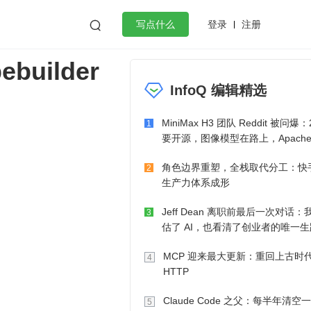
登录
注册

写点什么
ebuilder
效工作
数据库
Python
音视频
InfoQ 编辑精选
golang
微服务架构
flutter
MiniMax H3 团队 Reddit 被问爆：
1
要开源，图像模型在路上，Apache-
也在考虑了
角色边界重塑，全栈取代分工：快手
2
生产力体系成形
Jeff Dean 离职前最后一次对话：
3
估了 AI，也看清了创业者的唯一生
MCP 迎来最大更新：重回上古时
4
HTTP
Claude Code 之父：每半年清空
5