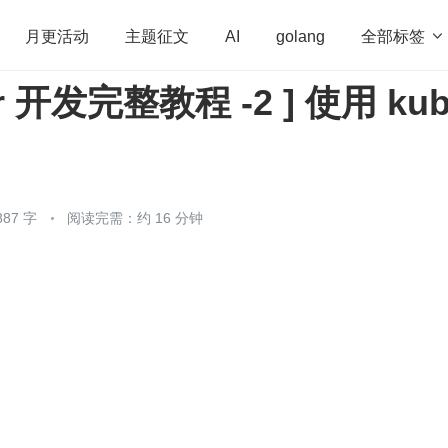
全部标签

月更活动
主题征文
AI
golang
or 开发完整教程 -2 ] 使用 kub
penHarmony
算法
学习方法
Web3.0
高
程序员
运维
深度思考
低代码
redis
87 字
阅读完需：约 16 分钟