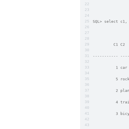
SQL> select c1,
         C1 C2
----------- ---
          1 car
          5 roc
          2 pla
          4 tra
          3 bic