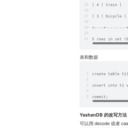
| 4 | train |
| 3 | bicycle |
+----+---------
5 rows in set (
表和数据
create table t1
insert into t1 
commit;
YashanDB 的改写方法
可以用 decode 或者 c