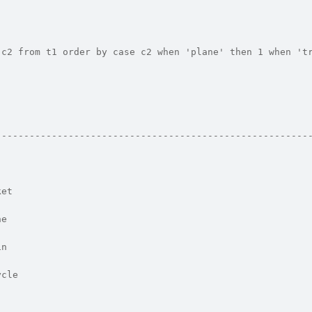
 c2 from t1 order by case c2 when 'plane' then 1 when 't
--------------------------------------------------------
ket
ne
in
ycle