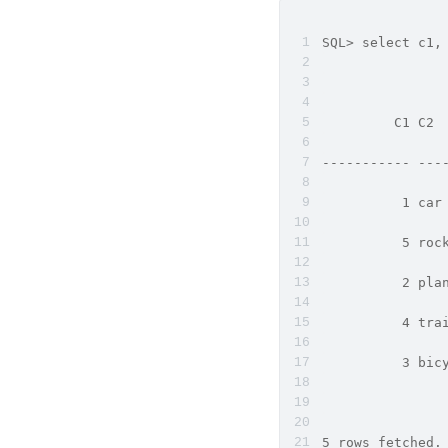
SQL> select c1,
         C1 C2
----------- ---
          1 car
          5 roc
          2 pla
          4 tra
          3 bic
5 rows fetched.