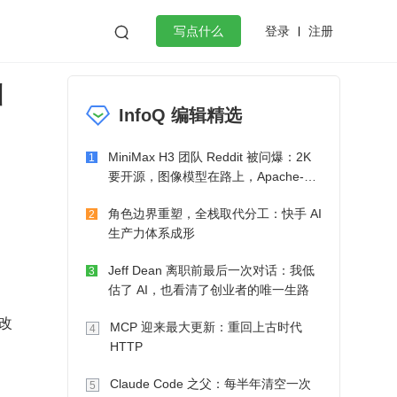
登录
注册

写点什么
函
效工作
数据库
Python
音视频
InfoQ 编辑精选
golang
微服务架构
flutter
MiniMax H3 团队 Reddit 被问爆：2K
1
要开源，图像模型在路上，Apache-2.0
也在考虑了
角色边界重塑，全栈取代分工：快手 AI
2
生产力体系成形
Jeff Dean 离职前最后一次对话：我低
3
估了 AI，也看清了创业者的唯一生路
行改
MCP 迎来最大更新：重回上古时代
4
HTTP
Claude Code 之父：每半年清空一次
5