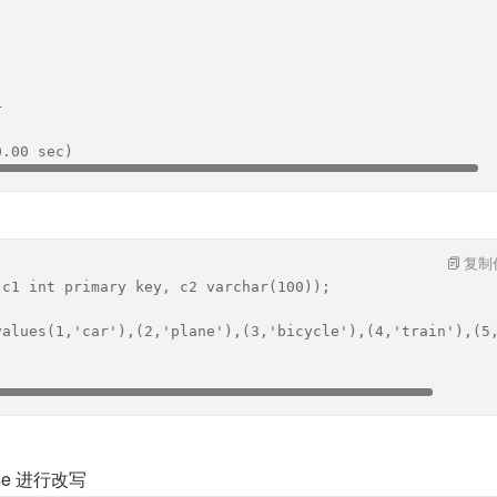
+
0.00 sec)
复制
(c1 int primary key, c2 varchar(100));
values(1,'car'),(2,'plane'),(3,'bicycle'),(4,'train'),(5
ase 进行改写