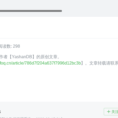
阅读数: 298
Q 作者【YashanDB】的原创文章。
.infoq.cn/article/786d7f204a637f7996d12bc3b
】。文章转载请联
B
关
