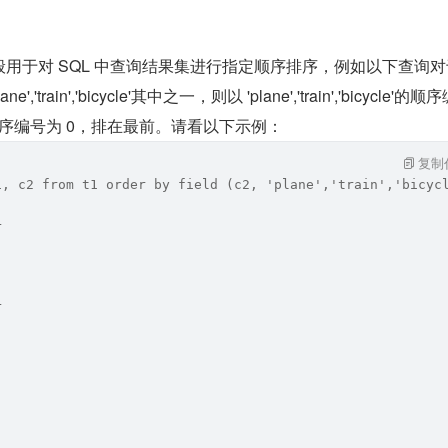
 函数一般用于对 SQL 中查询结果集进行指定顺序排序，例如以下查询对于 
,'train','bicycle'其中之一，则以 'plane','train','bicycle'的顺
则顺序编号为 0，排在最前。请看以下示例：
复制
1, c2 from t1 order by field (c2, 'plane','train','bicyc
+
+