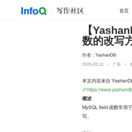
首页
【Yashan
移动开发
Java
开源
架构
O
数的改写
前端
AI
大数据
团队管理
查看更多

作者：
YashanDB
2025-02-11
广东
本文内容来自 Yashan
https://www.yashand
概述
MySQL field 函数常
写。