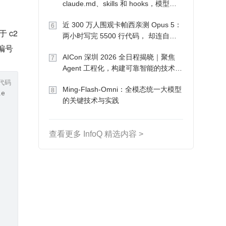
claude.md、skills 和 hooks，模型自
己会想办法
近 300 万人围观卡帕西亲测 Opus 5：
6
c2 
两小时写完 5500 行代码， 却连自己
序编号 
写的游戏都玩不了
AICon 深圳 2026 全日程揭晓｜聚焦
7
Agent 工程化，构建可靠智能的技术路
径
代码
Ming-Flash-Omni：全模态统一大模型
8
le');
的关键技术与实践
查看更多 InfoQ 精选内容 >