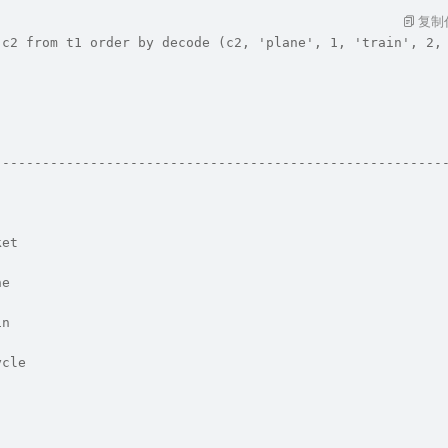
复制
 c2 from t1 order by decode (c2, 'plane', 1, 'train', 2,
--------------------------------------------------------
ket
ne
in
ycle