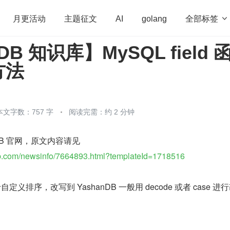
全部标签

月更活动
主题征文
AI
golang
DB 知识库】MySQL field 
penHarmony
算法
学习方法
Web3.0
高
方法
程序员
运维
深度思考
低代码
redis
本文字数：757 字
阅读完需：约 2 分钟
DB 官网，原文内容请见
b.com/newsinfo/7664893.html?templateId=1718516
用于自定义排序，改写到 YashanDB 一般用 decode 或者 case 进