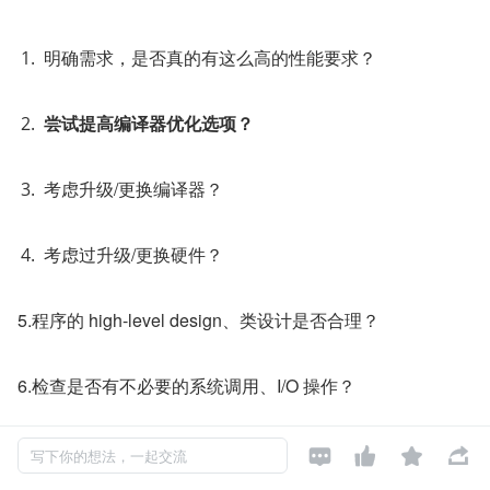
明确需求，是否真的有这么高的性能要求？
尝试提高编译器优化选项？
考虑升级/更换编译器？
考虑过升级/更换硬件？
5.程序的 high-level design、类设计是否合理？
6.检查是否有不必要的系统调用、I/O 操作？
7.考虑用编译型语言替代解释型语言？




写下你的想法，一起交流