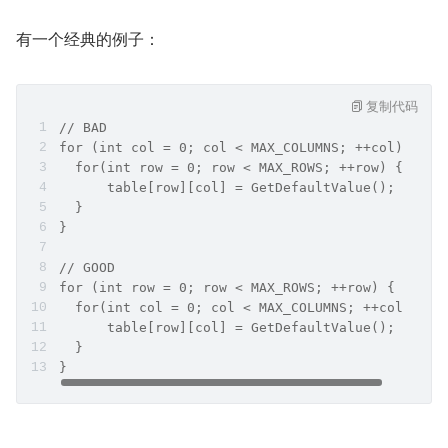
有一个经典的例子：
复制代码
// BAD
for (int col = 0; col < MAX_COLUMNS; ++col) {
  for(int row = 0; row < MAX_ROWS; ++row) {
      table[row][col] = GetDefaultValue();
  }
}
// GOOD
for (int row = 0; row < MAX_ROWS; ++row) {
  for(int col = 0; col < MAX_COLUMNS; ++col) {
      table[row][col] = GetDefaultValue();
  }
}