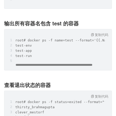
输出所有容器名包含 test 的容器
复制代码
root# docker ps -f name=test --format='{{.Names}
test-env
test-app
test-run
查看退出状态的容器
复制代码
root# docker ps -f status=exited --format="{{.Na
thirsty_brahmagupta
clever_mestorf