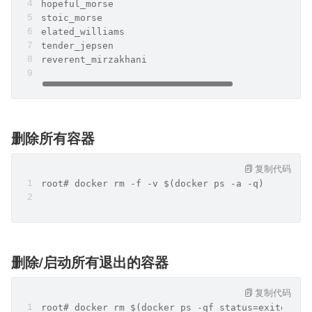
hopeful_morse
stoic_morse
elated_williams
tender_jepsen
reverent_mirzakhani
删除所有容器
复制代码
root# docker rm -f -v $(docker ps -a -q)
删除/启动所有退出的容器
复制代码
root# docker rm $(docker ps -qf status=exited) 