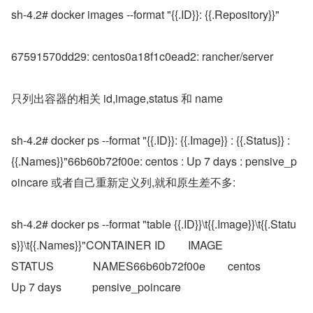
sh-4.2# docker images --format "{{.ID}}: {{.Repository}}"
67591570dd29: centos0a18f1c0ead2: rancher/server
只列出容器的相关 id,image,status 和 name
sh-4.2# docker ps --format "{{.ID}}: {{.Image}} : {{.Status}} : 
{{.Names}}"66b60b72f00e: centos : Up 7 days : pensive_p
oincare 或者自己重新定义列,就和原生差不多:
sh-4.2# docker ps --format "table {{.ID}}\t{{.Image}}\t{{.Statu
s}}\t{{.Names}}"CONTAINER ID        IMAGE                                         
STATUS              NAMES66b60b72f00e        centos                                        
Up 7 days           pensive_poincare