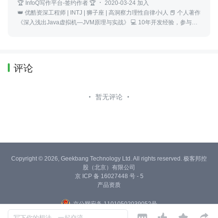
🏆 InfoQ写作平台-签约作者 🏆
2020-03-24 加入
👑 优酷资深工程师 | INTJ | 狮子座 | 高洞察力理性自律小i人 📕 个人著作
《深入浅出Java虚拟机—JVM原理与实战》 💻 10年开发经验，参与过
多个大型互联网项目，定期分享技术干货和项目经验
评论
暂无评论
Copyright © 2026, Geekbang Technology Ltd. All rights reserved. 极客邦控
股（北京）有限公司
京 ICP 备 16027448 号 - 5
产品资质
京公网安备 11010502039052号




写下你的想法，一起交流