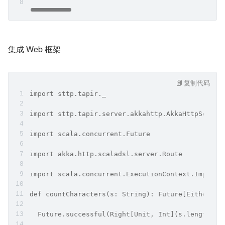
集成 Web 框架
复制代码
import sttp.tapir._
import sttp.tapir.server.akkahttp.AkkaHttpServer
import scala.concurrent.Future
import akka.http.scaladsl.server.Route
import scala.concurrent.ExecutionContext.Implici
def countCharacters(s: String): Future[Either[Un
  Future.successful(Right[Unit, Int](s.length))