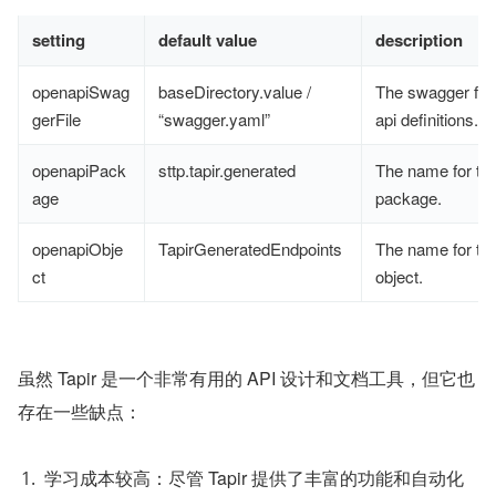
setting
default value
description
openapiSwag
baseDirectory.value /
The swagger file
gerFile
“swagger.yaml”
api definitions.
openapiPack
sttp.tapir.generated
The name for th
age
package.
openapiObje
TapirGeneratedEndpoints
The name for th
ct
object.
虽然 Tapir 是一个非常有用的 API 设计和文档工具，但它也
存在一些缺点：
学习成本较高：尽管 Tapir 提供了丰富的功能和自动化