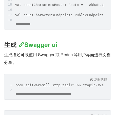
val countCharactersRoute: Route =   AkkaHttpServ
val countCharactersEndpoint: PublicEndpoint[Stri
生成 
Swagger ui
生成描述可以使用 Swagger 或 Redoc 等用户界面进行文档
分享。
复制代码
"com.softwaremill.sttp.tapir" %% "tapir-swagger-