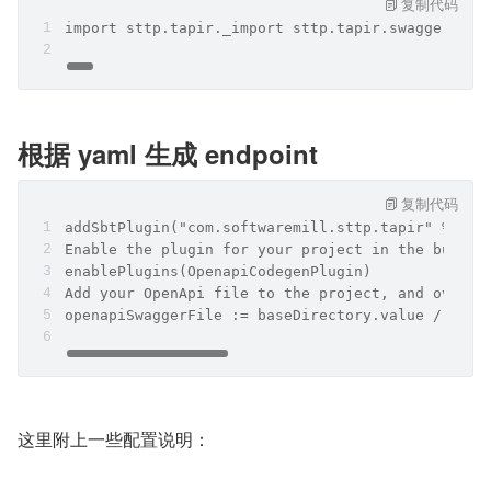
复制代码
import sttp.tapir._import sttp.tapir.swagger.bun
根据 yaml 生成 endpoint
复制代码
addSbtPlugin("com.softwaremill.sttp.tapir" % "sb
Enable the plugin for your project in the build.
enablePlugins(OpenapiCodegenPlugin)
Add your OpenApi file to the project, and overri
openapiSwaggerFile := baseDirectory.value / "swa
这里附上一些配置说明：