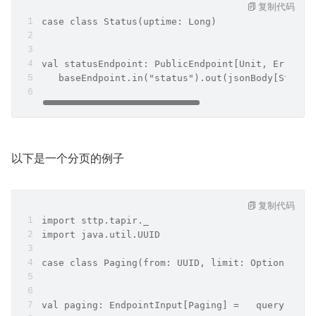
复制代码
case class Status(uptime: Long)
val statusEndpoint: PublicEndpoint[Unit, ErrorIn
   baseEndpoint.in("status").out(jsonBody[Status
以下是一个分页的例子
复制代码
import sttp.tapir._
import java.util.UUID
case class Paging(from: UUID, limit: Option[Int]
val paging: EndpointInput[Paging] =   query[UUID