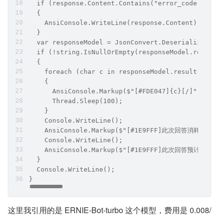
  if (response.Content.Contains("error_code"))
  {
    AnsiConsole.WriteLine(response.Content);
  }
  var responseModel = JsonConvert.DeserializeObj
  if (!string.IsNullOrEmpty(responseModel.result
  {
    foreach (char c in responseModel.result)
    {
      AnsiConsole.Markup($"[#FDE047]{c}[/]");
      Thread.Sleep(100);
    }
    Console.WriteLine();
    AnsiConsole.Markup($"[#1E9FFF]此次回答消耗，prompt
    Console.WriteLine();
    AnsiConsole.Markup($"[#1E9FFF]此次回答预计支出：{p
  }
  Console.WriteLine();
}
这里我引用的是 ERNIE-Bot-turbo 这个模型，费用是 0.008/