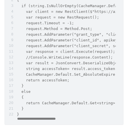
{
  if (string.IsNullOrEmpty(CacheManager.Default.
    var client = new RestClient($"https://aip.ba
    var request = new RestRequest();
    request.Timeout = -1;
    request.Method = Method.Post;
    request.AddParameter("grant_type", "client_c
    request.AddParameter("client_id", apikey);
    request.AddParameter("client_secret", secret
    var response = client.Execute(request);
    //Console.WriteLine(response.Content);
    var result = JsonConvert.DeserializeObject<d
    string accessToken= result.access_token.ToSt
    CacheManager.Default.Set_AbsoluteExpire("qft
    return accessToken;
  }
  else
  {
    return CacheManager.Default.Get<string>("qft
  }
}