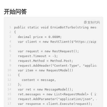
开始问答
复制代码
public static void ErnieBotTurbo(string message)
{
  decimal price = 0.008M;
  var client = new RestClient($"https://aip.baid
  var request = new RestRequest();
  request.Timeout = -1;
  request.Method = Method.Post;
  request.AddHeader("Content-Type", "application
  var item = new RequestModel()
  {
    content = message,
  };
  var ret = new MessageModel();
  ret.messages = new List<RequestModel> { item }
  request.AddParameter("application/json", JsonC
  var response = client.Execute(request);