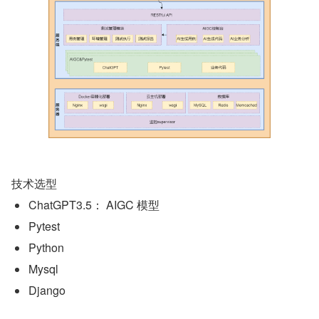
技术选型
ChatGPT3.5： AIGC 模型
Pytest
Python
Mysql
Django