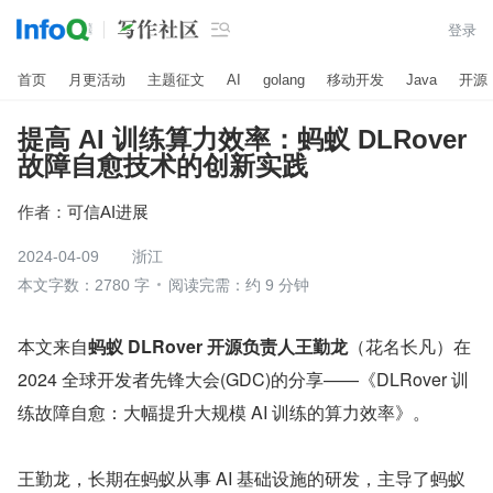

登录
首页
月更活动
主题征文
AI
golang
移动开发
Java
开源
提高 AI 训练算力效率：蚂蚁 DLRover
故障自愈技术的创新实践
作者：
可信AI进展
2024-04-09
浙江
本文字数：2780 字
阅读完需：约 9 分钟
本文来自
蚂蚁 DLRover 开源负责人王勤龙
（花名长凡）在 
2024 全球开发者先锋大会(GDC)的分享——《DLRover 训
练故障自愈：大幅提升大规模 AI 训练的算力效率》。
王勤龙，长期在蚂蚁从事 AI 基础设施的研发，主导了蚂蚁