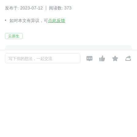
发布于: 2023-07-12
阅读数: 373
如对本文有异议，可
点此反馈
云原生




inBuilder低代码平台
关注
写下你的想法，一起交流

还未添加个人签名
2023-03-07 加入
塑造企业一体化研发新范式
评论
暂无评论