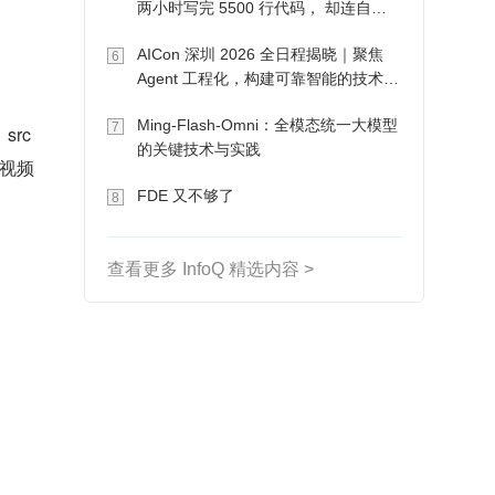
两小时写完 5500 行代码， 却连自己
写的游戏都玩不了
AICon 深圳 2026 全日程揭晓｜聚焦
6
Agent 工程化，构建可靠智能的技术路
径
Ming-Flash-Omni：全模态统一大模型
7
src 
的关键技术与实践
定视频
FDE 又不够了
8
查看更多 InfoQ 精选内容 >