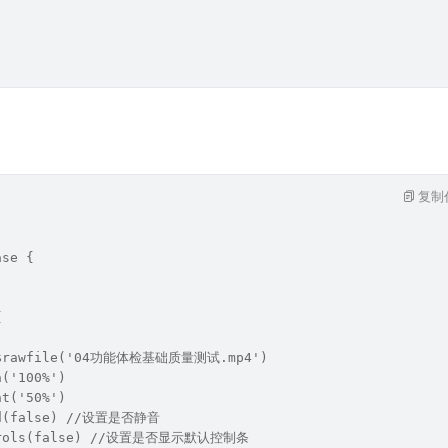
复制
ase {
{
: $rawfile('04功能体检基础质量测试.mp4')
h('100%')
ht('50%')
ed(false) //设置是否静音
ntrols(false) //设置是否显示默认控制条