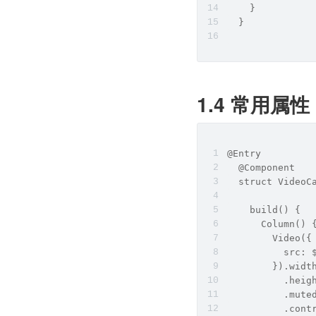
    }
  }
1.4 常用属性
@Entry
  @Component
  struct VideoC
    build() {
      Column() 
        Video({
          src
        }).widt
          .heig
          .mut
          .co