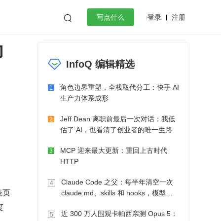
登录
注册

写点什么
力
效工作
数据库
Python
音视频
InfoQ 编辑精选
golang
微服务架构
flutter
角色边界重塑，全栈取代分工：快手 AI
1
生产力体系成形
Jeff Dean 离职前最后一次对话：我低
2
估了 AI，也看清了创业者的唯一生路
MCP 迎来最大更新：重回上古时代
3
HTTP
Claude Code 之父：每半年清空一次
4
表页
claude.md、skills 和 hooks，模型自
己会想办法
度
近 300 万人围观卡帕西亲测 Opus 5：
5