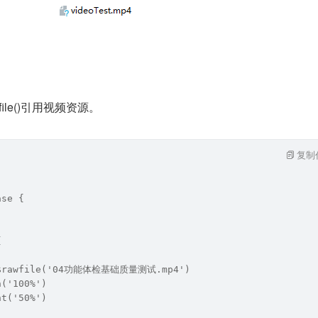
ile()引用视频资源。
复制
ase {
{
: $rawfile('04功能体检基础质量测试.mp4')
h('100%')
ht('50%')