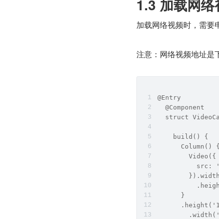
1.3 加载网
加载网络视频时，需要申请权限 
注意：网络视频地址是
@Entry
  @Component
  struct VideoC
    build() {
      Column() 
        Video({
          src: 
        }).widt
          .heig
      }
      .height('
        .width(