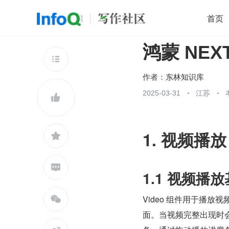
首页
鸿蒙 NEX
移动开发
Java
开源
架构
O

前端
AI
大数据
团队管理
作者：
东林知识库
查看更多
2025-03-31
江苏


1. 视频播放


1.1 视频播
Video 组件用于播

面。当视频完整出现时