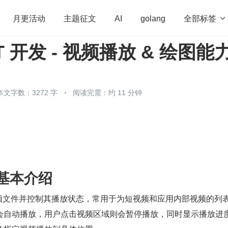
全部标签

月更活动
主题征文
AI
golang
T 开发 - 视频播放 & 绘图能
penHarmony
算法
学习方法
Web3.0
高
程序员
运维
深度思考
低代码
redis
本文字数：3272 字
阅读完需：约 11 分钟
放基本介绍
放视频文件并控制其播放状态，常用于为短视频和应用内部视频的列
会自动播放，用户点击视频区域则会暂停播放，同时显示播放进