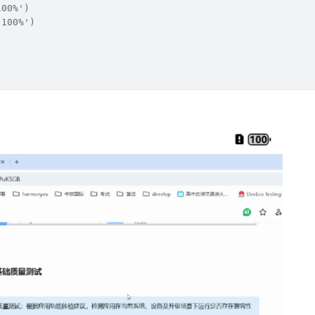
100%')
'100%')