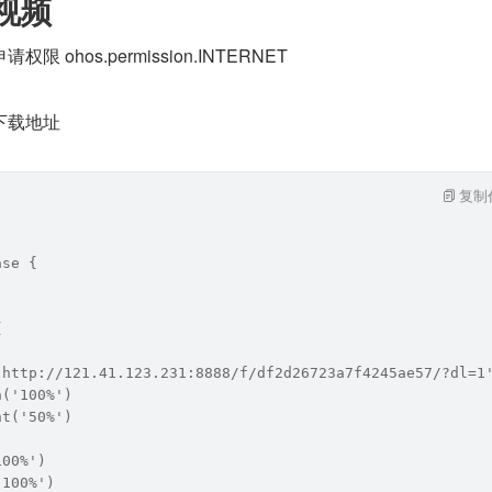
络视频
ohos.permission.INTERNET
下载地址
复制
ase {
{
'http://121.41.123.231:8888/f/df2d26723a7f4245ae57/?dl=1
h('100%')
ht('50%')
100%')
'100%')