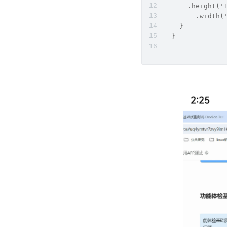
      .height('
        .width(
    }
  }