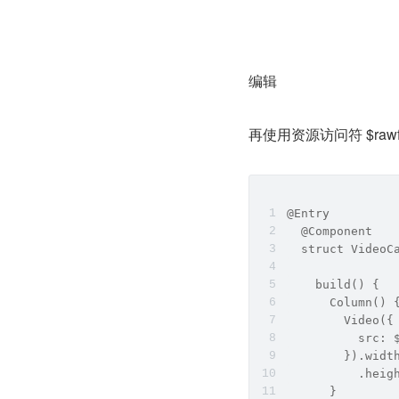
编辑
再使用资源访问符 $rawf
@Entry
  @Component
  struct VideoC
    build() {
      Column() 
        Video({
          src
        }).widt
          .heig
      }