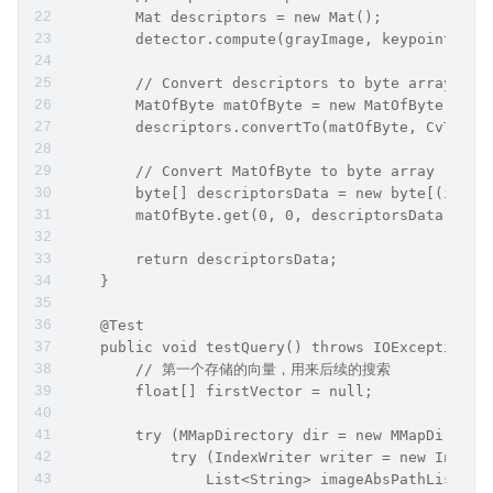
        Mat descriptors = new Mat();
        detector.compute(grayImage, keypoints, d
        // Convert descriptors to byte array
        MatOfByte matOfByte = new MatOfByte();
        descriptors.convertTo(matOfByte, CvType.
        // Convert MatOfByte to byte array
        byte[] descriptorsData = new byte[(int) 
        matOfByte.get(0, 0, descriptorsData);
        return descriptorsData;
    }
    @Test
    public void testQuery() throws IOException {
        // 第一个存储的向量，用来后续的搜索
        float[] firstVector = null;
        try (MMapDirectory dir = new MMapDirecto
            try (IndexWriter writer = new IndexW
                List<String> imageAbsPathList = 