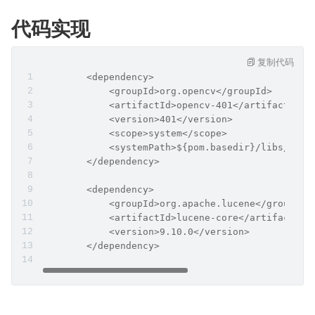
代码实现
复制代码
        <dependency>
            <groupId>org.opencv</groupId>
            <artifactId>opencv-401</artifactId>
            <version>401</version>
            <scope>system</scope>
            <systemPath>${pom.basedir}/libs/open
        </dependency>
        <dependency>
            <groupId>org.apache.lucene</groupId>
            <artifactId>lucene-core</artifactId>
            <version>9.10.0</version>
        </dependency>