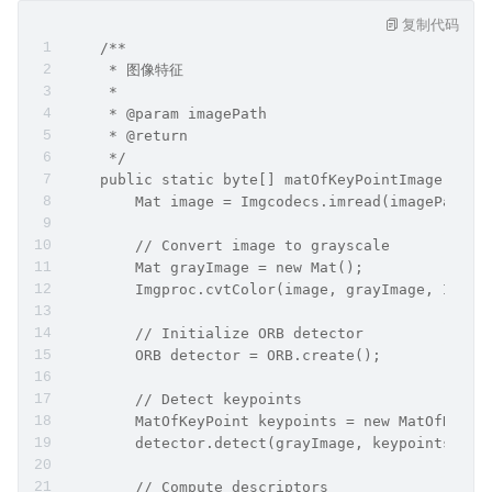
复制代码
    /**
     * 图像特征
     *
     * @param imagePath
     * @return
     */
    public static byte[] matOfKeyPointImage(Stri
        Mat image = Imgcodecs.imread(imagePath);
        // Convert image to grayscale
        Mat grayImage = new Mat();
        Imgproc.cvtColor(image, grayImage, Imgpr
        // Initialize ORB detector
        ORB detector = ORB.create();
        // Detect keypoints
        MatOfKeyPoint keypoints = new MatOfKeyPo
        detector.detect(grayImage, keypoints);
        // Compute descriptors