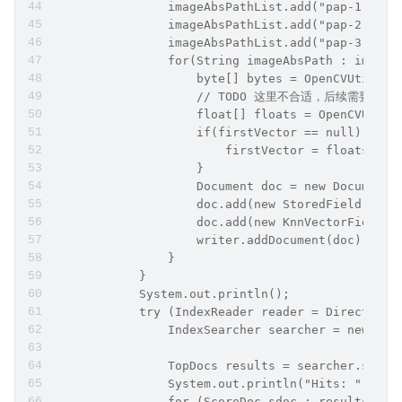
                imageAbsPathList.add("pap-1.jpg"
                imageAbsPathList.add("pap-2.jpg"
                imageAbsPathList.add("pap-3.jpg"
                for(String imageAbsPath : imageA
                    byte[] bytes = OpenCVUtils.m
                    // TODO 这里不合适，后续需
                    float[] floats = OpenCVUtils
                    if(firstVector == null) {
                        firstVector = floats;
                    }
                    Document doc = new Document(
                    doc.add(new StoredField("id"
                    doc.add(new KnnVectorField("
                    writer.addDocument(doc);
                }
            }
            System.out.println();
            try (IndexReader reader = DirectoryR
                IndexSearcher searcher = new Ind
                TopDocs results = searcher.searc
                System.out.println("Hits: " + re
                for (ScoreDoc sdoc : results.sco