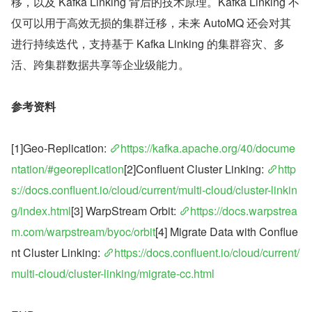
移，以及 Kafka Linking 背后的技术原理。Kafka Linking 不
仅可以用于高效无损的集群迁移，未来 AutoMQ 还会对其
进行持续迭代，支持基于 Kafka Linking 的集群容灾、多
活、跨集群数据共享等企业级能力。
参考资料
[1]Geo-Replication: 
https://kafka.apache.org/40/docume
ntation/#georeplication
[2]Confluent Cluster Linking: 
http
s://docs.confluent.io/cloud/current/multi-cloud/cluster-linkin
g/index.html
[3] WarpStream Orbit: 
https://docs.warpstrea
m.com/warpstream/byoc/orbit
[4] Migrate Data with Conflue
nt Cluster Linking: 
https://docs.confluent.io/cloud/current/
multi-cloud/cluster-linking/migrate-cc.html