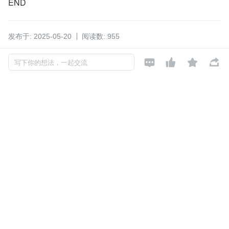
END
发布于: 2025-05-20
阅读数: 955




版权声明: 本文为 InfoQ 作者【AutoMQ】的原创文章。
写下你的想法，一起交流
原文链接:【
https://xie.infoq.cn/article/6254d46a1ca6ce1caa03e
829c
】。文章转载请联系作者。
如对本文有异议，可
点此反馈
Java
云计算
kafka
中间件
AutoMQ
AutoMQ
关注

还未添加个人签名
2023-12-02 加入
还未添加个人简介