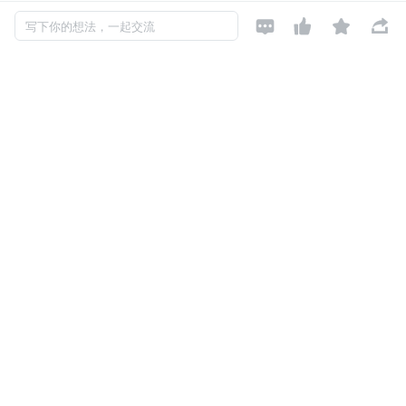
符合场景的测试的数据。 根据测试数据对模型进行完整




写下你的想法，一起交流
的评估（AUC，召回，精准等等）
线上线下一致性测试： 模型的离线和在线是采取完全不
同的代码进行的特征工程（模型不接受原始数据，数据
需要经过特征工程后输入到模型），要保证两边的特征
工程完全一致是很难的。 所以要进行一致性的测试。
A/B Test： 模型即便在离线进行了充分的测试，但线上
的情况瞬息万变，模型上线是一个严谨的过程。 我们希
望模型更新的过程更加严谨。 所以往往会让新旧模型共
存一段时间。比如我们先把 10% 的流量切给新模型， 9
0% 的流量依然发送到老模型中。 然后待观察效果没有
问题后，再切 20% 的流量到新模型上，以此类推， 直
到最后新模型完全替代老模型。
线上模型监控：因为用户行为瞬息万变，可能随便一个
社会性时间用户的行为就发生了重大的改变。 所以我们