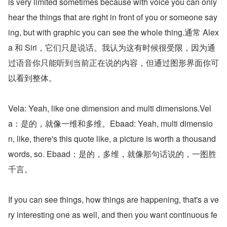
is very limited sometimes because with voice you can only 
hear the things that are right in front of you or someone say
ing, but with graphic you can see the whole thing.通常 Alex
a 和 Siri，它们只是说话。我认为这有时候很受限，因为通
过语音你只能听到当前正在说的内容，但通过图形界面你可
以看到整体。
Vela: Yeah, like one dimension and multi dimensions.Vel
a：是的，就像一维和多维。Ebaad: Yeah, multi dimensio
n, like, there's this quote like, a picture is worth a thousand 
words, so. Ebaad：是的，多维，就像那句话说的，一图胜
千言。
If you can see things, how things are happening, that's a ve
ry interesting one as well, and then you want continuous fe