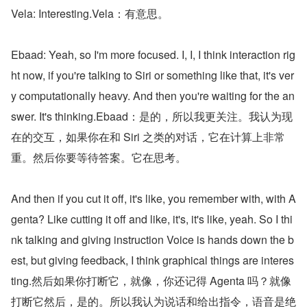
Vela: Interesting.Vela：有意思。
Ebaad: Yeah, so I'm more focused. I, I, I think interaction rig
ht now, if you're talking to Siri or something like that, it's ver
y computationally heavy. And then you're waiting for the an
swer. It's thinking.Ebaad：是的，所以我更关注。我认为现
在的交互，如果你在和 Siri 之类的对话，它在计算上非常
重。然后你要等待答案。它在思考。
And then if you cut it off, it's like, you remember with, with A
genta? Like cutting it off and like, it's, it's like, yeah. So I thi
nk talking and giving instruction Voice is hands down the b
est, but giving feedback, I think graphical things are interes
ting.然后如果你打断它，就像，你还记得 Agenta 吗？就像
打断它然后，是的。所以我认为说话和给出指令，语音是绝