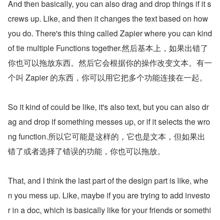
And then basically, you can also drag and drop things if it s
crews up. Like, and then it changes the text based on how 
you do. There's this thing called Zapier where you can kind 
of tie multiple Functions together.然后基本上，如果出错了
你也可以拖放东西。然后它会根据你的操作改变文本。有一
个叫 Zapier 的东西，你可以用它把多个功能连接在一起。
So it kind of could be like, it's also text, but you can also dr
ag and drop if something messes up, or if it selects the wro
ng function.所以它可能是这样的，它也是文本，但如果出
错了或者选择了错误的功能，你也可以拖放。
That, and I think the last part of the design part is like, whe
n you mess up. Like, maybe if you are trying to add investo
r in a doc, which is basically like for your friends or somethi