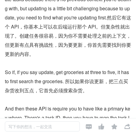
g with, but updating is a little bit challenging because to up
date, you need to find what you're updating first.然后它有这
个 API，你基本上可以在后端运行那个 API。但复杂性就出
现了。创建任务很容易，因为你不需要处理之前的上下文，
但更新有点具有挑战性，因为要更新，你首先需要找到你要
更新的内容。
So if, if you say update, get groceries at three to five, it has 
to first search the groceries. 所以如果你说更新，把三点买
杂货改到五点，它首先必须搜索杂货。
And then these API is require you to have like a primary ke
y where, There's a task ID, then you have to map the task I




D to the update and then run it.然后这些 API 要求你有一个
写下你的想法，一起交流
主键，比如任务 ID，然后你必须将任务 ID 映射到更新，然