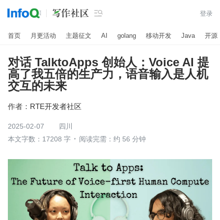

登录
首页
月更活动
主题征文
AI
golang
移动开发
Java
开源
对话 TalktoApps 创始人：Voice AI 提
高了我五倍的生产力，语音输入是人机
交互的未来
作者：
RTE开发者社区
2025-02-07
四川
本文字数：17208 字
阅读完需：约 56 分钟