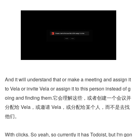
And it will understand that or make a meeting and assign it 
to Vela or invite Vela or assign it to this person instead of g
oing and finding them.它会理解这些，或者创建一个会议并
分配给 Vela，或邀请 Vela，或分配给某个人，而不是去找
他们。
With clicks. So yeah, so currently it has Todoist, but I'm gon