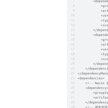
        <depend
            <gr
            <ar
            <ve
            <ty
            <sc
        </depen
        <depend
            <gr
            <ar
            <ve
            <ty
            <sc
        </depen
    </dependenc
</dependencyMan
<dependencies>
    <!-- Nacos
    <dependency
        <groupI
        <artifa
    </dependenc
    <!-- 服务发现