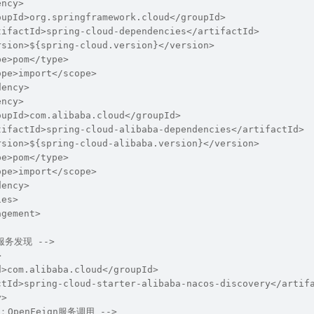
ency>
oupId>org.springframework.cloud</groupId>
tifactId>spring-cloud-dependencies</artifactId>
rsion>${spring-cloud.version}</version>
pe>pom</type>
ope>import</scope>
dency>
ency>
oupId>com.alibaba.cloud</groupId>
tifactId>spring-cloud-alibaba-dependencies</artifactId>
rsion>${spring-cloud-alibaba.version}</version>
pe>pom</type>
ope>import</scope>
dency>
ies>
agement>
 服务发现 -->
>
d>com.alibaba.cloud</groupId>
ctId>spring-cloud-starter-alibaba-nacos-discovery</artif
y>
：OpenFeign服务调用 -->