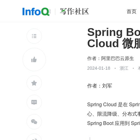
首页
Spring 
移动开发
Java
开源
架构
O

Cloud 
前端
AI
大数据
团队管理
查看更多

作者：
阿里巴巴云原生

2024-01-18
浙江

作者：刘军

Spring Cloud 是
心、限流降级、分布式

Spring Boot 应用到 Sp