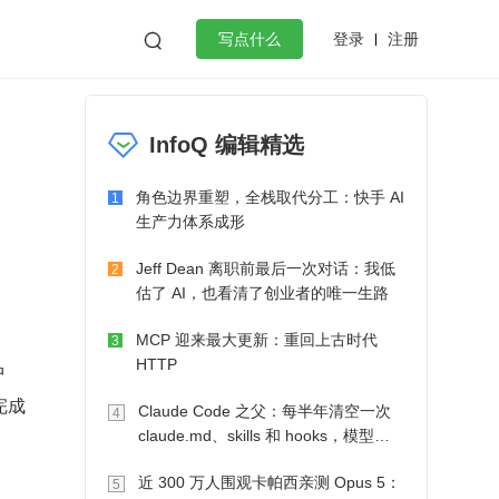
登录
注册

写点什么
效工作
数据库
Python
音视频
InfoQ 编辑精选
golang
微服务架构
flutter
角色边界重塑，全栈取代分工：快手 AI
1
生产力体系成形
Jeff Dean 离职前最后一次对话：我低
2
估了 AI，也看清了创业者的唯一生路
MCP 迎来最大更新：重回上古时代
3
HTTP
中
成 
Claude Code 之父：每半年清空一次
4
claude.md、skills 和 hooks，模型自
己会想办法
近 300 万人围观卡帕西亲测 Opus 5：
5