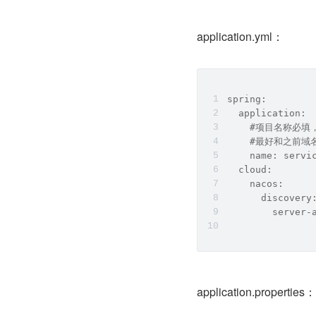
application.yml：
spring:
  application:
    #项目名称必
    #最好和之前域
    name: servi
  cloud: 
    nacos: 
      discovery
        server-
application.properties：