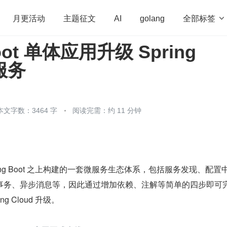
全部标签

月更活动
主题征文
AI
golang
Boot 单体应用升级 Spring
penHarmony
算法
学习方法
Web3.0
高
微服务
程序员
运维
深度思考
低代码
redis
本文字数：3464 字
阅读完需：约 11 分钟
在 Spring Boot 之上构建的一套微服务生态体系，包括服务发现、配置
事务、异步消息等，因此通过增加依赖、注解等简单的四步即可完
ring Cloud 升级。