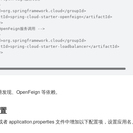
>
d>org.springframework.cloud</groupId>
ctId>spring-cloud-starter-openfeign</artifactId>
y>
penFeign服务调用 -->
>
d>org.springframework.cloud</groupId>
ctId>spring-cloud-starter-loadbalancer</artifactId>
y>
现、OpenFeign 等依赖。
置
yml 或者 application.properties 文件中增加以下配置项，设置应用