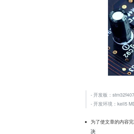
- 开发板：stm32f40
- 开发环境：keil5 M
为了使文章的内容完
决