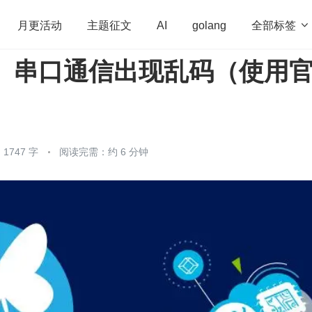
全部标签

月更活动
主题征文
AI
golang
2】串口通信出现乱码（使用
penHarmony
算法
学习方法
Web3.0
高
）
程序员
运维
深度思考
低代码
redis
1747 字
阅读完需：约 6 分钟