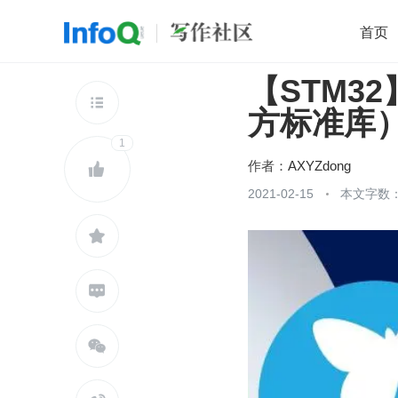
首页
【STM3
移动开发
Java
开源
架构
O

方标准库
前端
AI
大数据
团队管理
1
查看更多

作者：
AXYZdong

2021-02-15
本文字数：


