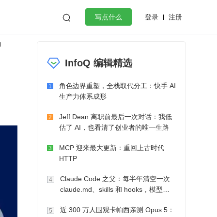
登录
注册

写点什么
官
效工作
数据库
Python
音视频
InfoQ 编辑精选
golang
微服务架构
flutter
角色边界重塑，全栈取代分工：快手 AI
1
生产力体系成形
Jeff Dean 离职前最后一次对话：我低
2
估了 AI，也看清了创业者的唯一生路
MCP 迎来最大更新：重回上古时代
3
HTTP
Claude Code 之父：每半年清空一次
4
claude.md、skills 和 hooks，模型自
己会想办法
近 300 万人围观卡帕西亲测 Opus 5：
5