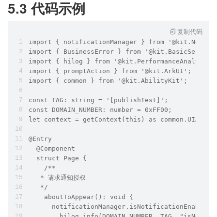
5.3 代码示例
复制代码
import { notificationManager } from '@kit.Notifi
import { BusinessError } from '@kit.BasicService
import { hilog } from '@kit.PerformanceAnalysisK
import { promptAction } from '@kit.ArkUI';
import { common } from '@kit.AbilityKit';
const TAG: string = '[publishTest]';
const DOMAIN_NUMBER: number = 0xFF00;
let context = getContext(this) as common.UIAbili
@Entry
  @Component
  struct Page {
    /**
   * 请求通知授权
   */
    aboutToAppear(): void {
      notificationManager.isNotificationEnabled(
        hilog.info(DOMAIN_NUMBER, TAG, "isNotifi