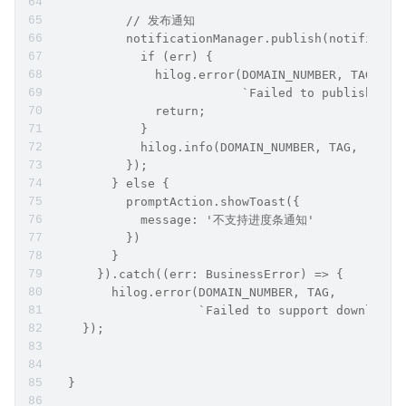
          // 发布通知
          notificationManager.publish(notificati
            if (err) {
              hilog.error(DOMAIN_NUMBER, TAG,
                          `Failed to publish not
              return;
            }
            hilog.info(DOMAIN_NUMBER, TAG, 'Succ
          });
        } else {
          promptAction.showToast({
            message: '不支持进度条通知'
          })
        }
      }).catch((err: BusinessError) => {
        hilog.error(DOMAIN_NUMBER, TAG,
                    `Failed to support download 
    });
  }