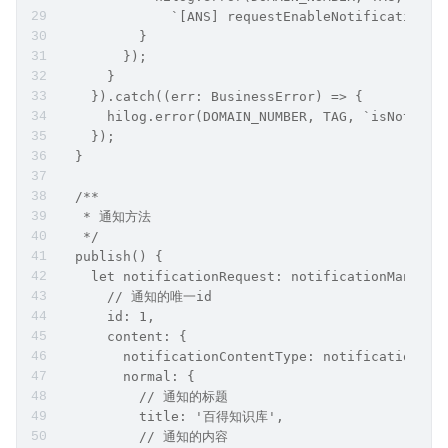
              `[ANS] requestEnableNotification f
          }
        });
      }
    }).catch((err: BusinessError) => {
      hilog.error(DOMAIN_NUMBER, TAG, `isNotific
    });
  }
  /**
   * 通知方法
   */
  publish() {
    let notificationRequest: notificationManager
      // 通知的唯一id
      id: 1,
      content: {
        notificationContentType: notificationM
        normal: {
          // 通知的标题
          title: '百得知识库',
          // 通知的内容