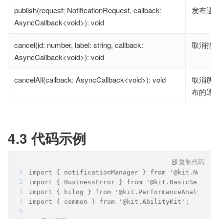
publish(request: NotificationRequest, callback:
发布通
AsyncCallback<void>): void
cancel(id: number, label: string, callback:
取消指
AsyncCallback<void>): void
cancelAll(callback: AsyncCallback<void>): void
取消所
布的通
4.3 代码示例
复制代码
import { notificationManager } from '@kit.Notifi
import { BusinessError } from '@kit.BasicService
import { hilog } from '@kit.PerformanceAnalysisK
import { common } from '@kit.AbilityKit';