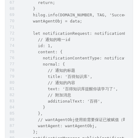
        return;
      }
      hilog.info(DOMAIN_NUMBER, TAG, 'Succeeded 
      wantAgentObj = data;
      let notificationRequest: notificationManag
        // 通知的唯一id
        id: 1,
        content: {
          notificationContentType: notificatio
          normal: {
            // 通知的标题
            title: '百得知识库',
            // 通知的内容
            text: '百得知识库提醒你该学习了',
            // 附加消息
            additionalText: '百得',
          }
        },
        // wantAgentObj使用前需要保证已被赋值（即步
        wantAgent: wantAgentObj,
      };