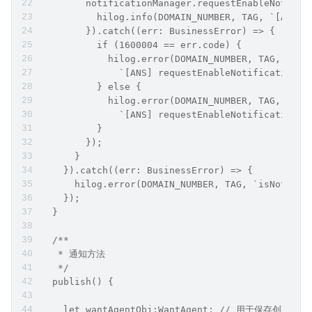
        notificationManager.requestEnableNotific
          hilog.info(DOMAIN_NUMBER, TAG, `[ANS] 
        }).catch((err: BusinessError) => {
          if (1600004 == err.code) {
            hilog.error(DOMAIN_NUMBER, TAG,
              `[ANS] requestEnableNotification r
          } else {
            hilog.error(DOMAIN_NUMBER, TAG,
              `[ANS] requestEnableNotification f
          }
        });
      }
    }).catch((err: BusinessError) => {
      hilog.error(DOMAIN_NUMBER, TAG, `isNotific
    });
  }
  /**
   * 通知方法
   */
  publish() {
    let wantAgentObj:WantAgent; // 用于保存