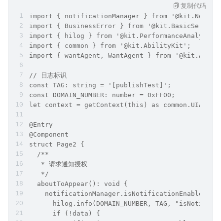
复制代码
import { notificationManager } from '@kit.Notifi
import { BusinessError } from '@kit.BasicService
import { hilog } from '@kit.PerformanceAnalysisK
import { common } from '@kit.AbilityKit';
import { wantAgent, WantAgent } from '@kit.Abili
// 日志标识
const TAG: string = '[publishTest]';
const DOMAIN_NUMBER: number = 0xFF00;
let context = getContext(this) as common.UIAbili
@Entry
@Component
struct Page2 {
  /**
   * 请求通知授权
   */
  aboutToAppear(): void {
    notificationManager.isNotificationEnabled().
      hilog.info(DOMAIN_NUMBER, TAG, "isNotifica
      if (!data) {