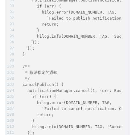
      notificationManager.publish(notificationRe
        if (err) {
          hilog.error(DOMAIN_NUMBER, TAG,
            `Failed to publish notification. Cod
          return;
        }
        hilog.info(DOMAIN_NUMBER, TAG, 'Succeede
      });
    });
  }
  /**
   * 取消指定的通知
   */
  cancelPublish() {
    notificationManager.cancel(1, (err: Business
      if (err) {
        hilog.error(DOMAIN_NUMBER, TAG,
          `Failed to cancel notification. Code i
        return;
      }
      hilog.info(DOMAIN_NUMBER, TAG, 'Succeeded 
    });