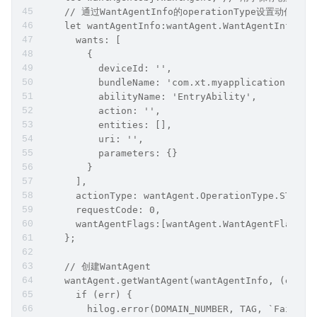
    // 通过WantAgentInfo的operationType设置动作类型
    let wantAgentInfo:wantAgent.WantAgentInfo = 
      wants: [
        {
          deviceId: '',
          bundleName: 'com.xt.myapplication',
          abilityName: 'EntryAbility',
          action: '',
          entities: [],
          uri: '',
          parameters: {}
        }
      ],
      actionType: wantAgent.OperationType.START_
      requestCode: 0,
      wantAgentFlags:[wantAgent.WantAgentFlags.C
    };
    // 创建WantAgent
    wantAgent.getWantAgent(wantAgentInfo, (err: 
      if (err) {
        hilog.error(DOMAIN_NUMBER, TAG, `Failed 