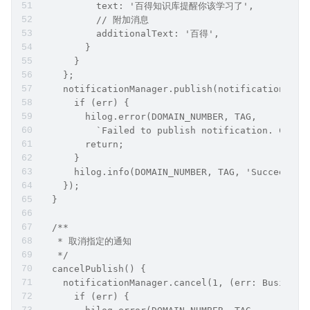
          text: '百得知识库提醒你该学习了',
          // 附加消息
          additionalText: '百得',
        }
      }
    };
    notificationManager.publish(notificationRequ
      if (err) {
        hilog.error(DOMAIN_NUMBER, TAG,
          `Failed to publish notification. Code 
        return;
      }
      hilog.info(DOMAIN_NUMBER, TAG, 'Succeeded 
    });
  }
  /**
   * 取消指定的通知
   */
  cancelPublish() {
    notificationManager.cancel(1, (err: Business
      if (err) {