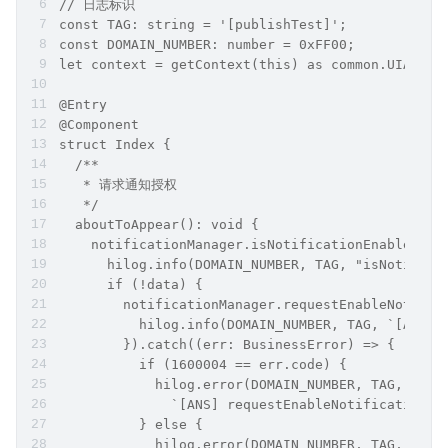
// 日志标识
const TAG: string = '[publishTest]';
const DOMAIN_NUMBER: number = 0xFF00;
let context = getContext(this) as common.UIAbili
@Entry
@Component
struct Index {
  /**
   * 请求通知授权
   */
  aboutToAppear(): void {
    notificationManager.isNotificationEnabled().
      hilog.info(DOMAIN_NUMBER, TAG, "isNotifica
      if (!data) {
        notificationManager.requestEnableNotific
          hilog.info(DOMAIN_NUMBER, TAG, `[ANS] 
        }).catch((err: BusinessError) => {
          if (1600004 == err.code) {
            hilog.error(DOMAIN_NUMBER, TAG,
              `[ANS] requestEnableNotification r
          } else {
            hilog.error(DOMAIN_NUMBER, TAG,