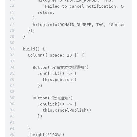
        hilog.error(DOMAIN_NUMBER, TAG,
          `Failed to cancel notification. Code i
        return;
      }
      hilog.info(DOMAIN_NUMBER, TAG, 'Succeeded 
    });
  }
  build() {
    Column({ space: 20 }) {
      Button('发布文本类型通知')
        .onClick(() => {
          this.publish()
        })
      Button('取消通知')
        .onClick(() => {
          this.cancelPublish()
        })
    }
    .height('100%')