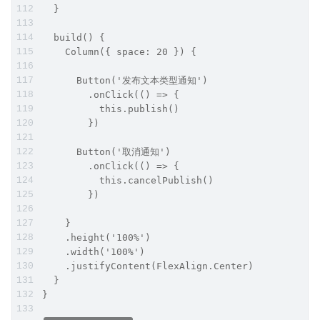
  }
  build() {
    Column({ space: 20 }) {
      Button('发布文本类型通知')
        .onClick(() => {
          this.publish()
        })
      Button('取消通知')
        .onClick(() => {
          this.cancelPublish()
        })
    }
    .height('100%')
    .width('100%')
    .justifyContent(FlexAlign.Center)
  }
}