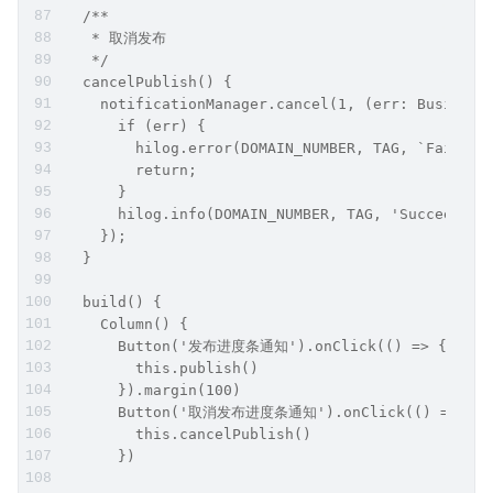
  /**
   * 取消发布
   */
  cancelPublish() {
    notificationManager.cancel(1, (err: Business
      if (err) {
        hilog.error(DOMAIN_NUMBER, TAG, `Failed 
        return;
      }
      hilog.info(DOMAIN_NUMBER, TAG, 'Succeeded 
    });
  }
  build() {
    Column() {
      Button('发布进度条通知').onClick(() => {
        this.publish()
      }).margin(100)
      Button('取消发布进度条通知').onClick(() => {
        this.cancelPublish()
      })