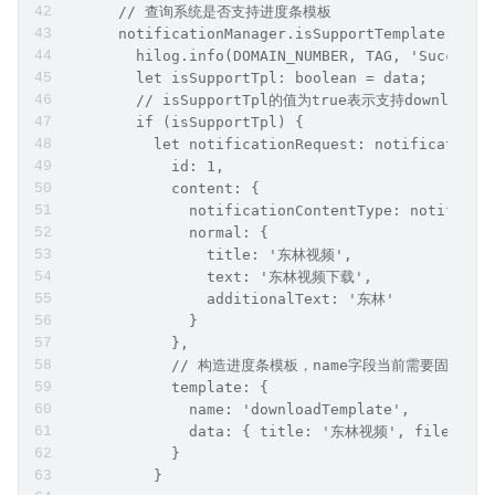
      // 查询系统是否支持进度条模板
      notificationManager.isSupportTemplate('dow
        hilog.info(DOMAIN_NUMBER, TAG, 'Succeede
        let isSupportTpl: boolean = data;
        // isSupportTpl的值为true表示支持downloa
        if (isSupportTpl) {
          let notificationRequest: notificationM
            id: 1,
            content: {
              notificationContentType: notificat
              normal: {
                title: '东林视频',
                text: '东林视频下载',
                additionalText: '东林'
              }
            },
            // 构造进度条模板，name字段当前需要固定配置为d
            template: {
              name: 'downloadTemplate',
              data: { title: '东林视频', fileName:
            }
          }