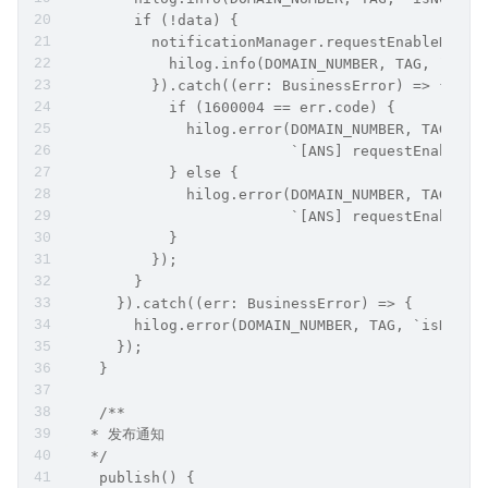
        if (!data) {
          notificationManager.requestEnableNotif
            hilog.info(DOMAIN_NUMBER, TAG, `[ANS
          }).catch((err: BusinessError) => {
            if (1600004 == err.code) {
              hilog.error(DOMAIN_NUMBER, TAG,
                          `[ANS] requestEnableNo
            } else {
              hilog.error(DOMAIN_NUMBER, TAG,
                          `[ANS] requestEnableNo
            }
          });
        }
      }).catch((err: BusinessError) => {
        hilog.error(DOMAIN_NUMBER, TAG, `isNotif
      });
    }
    /**
   * 发布通知
   */
    publish() {