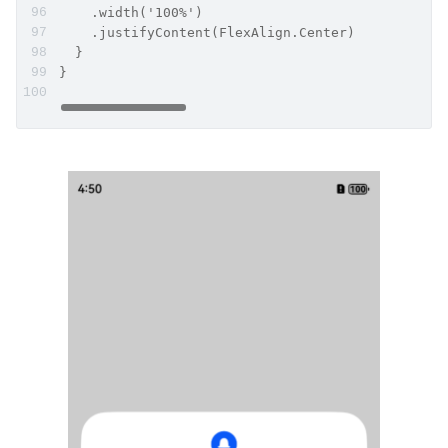
    .width('100%')
    .justifyContent(FlexAlign.Center)
  }
}