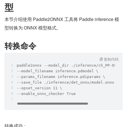
型
本节介绍使用 Paddle2ONNX 工具将 Paddle inference 模
型转换为 ONNX 模型格式。
转换命令
复制代码
paddle2onnx --model_dir ./inference/ch_PP-OCRv4_
--model_filename inference.pdmodel \
--params_filename inference.pdiparams \
--save_file ./inference/det_onnx/model.onnx \
--opset_version 11 \
--enable_onnx_checker True
转换成功：