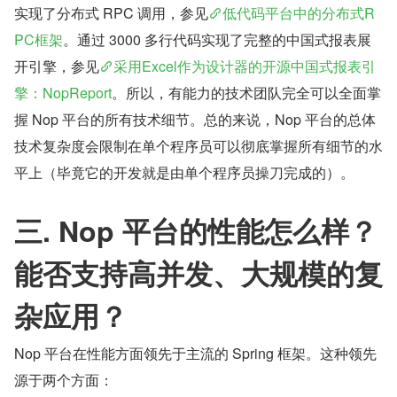
实现了分布式 RPC 调用，参见
低代码平台中的分布式R
PC框架
。通过 3000 多行代码实现了完整的中国式报表展
开引擎，参见
采用Excel作为设计器的开源中国式报表引
擎：NopReport
。所以，有能力的技术团队完全可以全面掌
握 Nop 平台的所有技术细节。总的来说，Nop 平台的总体
技术复杂度会限制在单个程序员可以彻底掌握所有细节的水
平上（毕竟它的开发就是由单个程序员操刀完成的）。
三. Nop 平台的性能怎么样？
能否支持高并发、大规模的复
杂应用？
Nop 平台在性能方面领先于主流的 Spring 框架。这种领先
源于两个方面：