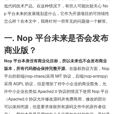
低代码技术产品。在这种情况下，有些人可能比较关心 No
p 平台未来的发展规划是什么，它作为开源项目的可持续性
怎么样？在本文中，我将针对一些常见的问题做一个解答。
一. Nop 平台未来是否会发布
商业版？
Nop 平台本身没有商业化目标，所以未来也不会发布商业
版本，所有代码都会保持完整开源
。在版权协议方面，Nop 
平台的前端(nop-chaos)采用 MIT 协议，后端(nop-entropy)
采用 AGPL 协议，但是增加了对中小企业的商业豁免，允
许中小企业在类似 Apache2.0 协议的情况下使用 Nop 平台
（Apache2.0 协议允许修改源码并免费商用，修改的部分
可以保持闭源，但是要求保留所有源码文件中的原作者信