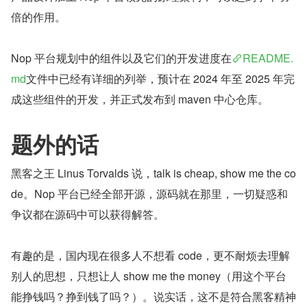
倍的作用。
Nop 平台规划中的组件以及它们的开发进度在
README.
md
文件中已经有详细的列举，预计在 2024 年至 2025 年完
成这些组件的开发，并正式发布到 maven 中心仓库。
题外的话
黑客之王 Linus Torvalds 说，talk is cheap, show me the co
de。Nop 平台已经全部开源，源码就在那里，一切疑惑和
争议都在源码中可以获得解答。
有趣的是，国内现在很多人不想看 code，更不耐烦去理解
别人的思想，只想让人 show me the money（用这个平台
能挣钱吗？挣到钱了吗？）。说实话，这不是符合黑客精神