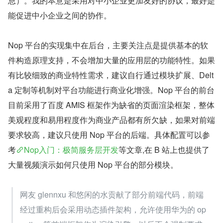
息）。我的本意是采用对中小企业更加友好的协议，最好是
能促进中小企业之间的协作。
Nop 平台的实现集中在后台，主要关注点是提供基本的软
件构造原理支持，不会增加大量的应用层的功能特性。如果
有比较细致的商业特性需求，建议自行通过模块扩展、Delt
a 定制等机制对平台功能进行商业化增强。Nop 平台的前台
目前采用了百度 AMIS 框架作为缺省的页面渲染框架，整体
美观程度和易用程度作为商业产品都有所欠缺，如果对前端
要求较高，建议只使用 Nop 平台的后端。具体配置可以参
考
Nop入门：极简服务层开发
等文章,在 B 站上也提供了
大量视频演示如何只使用 Nop 平台的部分模块。
网友 glennxu 和悠闲的水贡献了部分前端代码，前端
经过重构后会采用动态插件架构，允许使用华为的 op