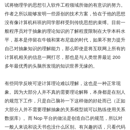
试将物理学的思想引入软件工程领域所做的有意识的努力。
作者之所以能够发明一些原创的技术方案，恰在于他的思想
没有像计算机科班的同学那样受到传统思想的束缚。目前一
般程序员对于抽象的理论知识的了解程度限制在大学本科水
平，基本是停留在牛顿和莱布尼兹的时代，如果不努力提升
自己对抽象知识的理解能力，那么即使是将互联网上所有的
计算机相关的信息一网打尽，那也是与人类世界最近 200 
多年最优秀的头脑所发现的知识世界无缘的。
有些同学反映可逆计算理论难以理解，这也是一种正常现
象。因为大部分人并不真的需要理论解释，本身都是在别人
的规范下工作，只是自己脑补一下这样做的好处而已（正如
大部分人并不需要理解抽象的关系模型就可以熟练使用关系
数据库）。而 Nop 平台的做法是创造自己的规范，所以对
一般人来说和说天书也没什么区别。有兴趣的话，只看代码