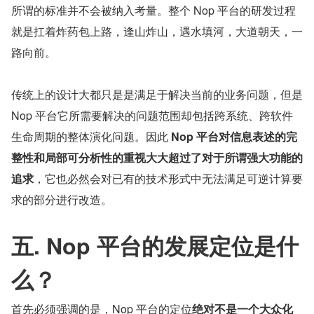
所谓的标准并不会被纳入考量。整个 Nop 平台的研发过程
就是扛着炸药包上路，逢山炸山，遇水填河，大道朝天，一
路向前。
传统上的设计大都只是是满足于解决当前的业务问题，但是 
Nop 平台它所需要解决的问题范围却包括跨系统、跨软件
生命周期的整体演化问题。因此 
Nop 平台对信息表述的完
整性和局部可分析性的重视大大超过了对于所谓强大功能的
追求
，它也必然会对已有的技术形式中无法满足可逆计算要
求的部分进行改造。
五. Nop 平台的发展定位是什
么？
首先必须强调的是，Nop 平台的定位
绝对不是一个大众化