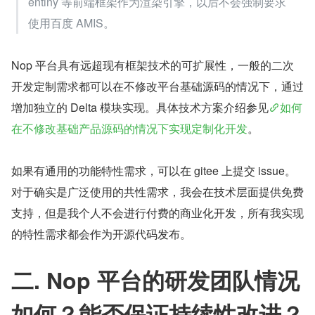
entiny 等前端框架作为渲染引擎，以后不会强制要求
使用百度 AMIS。
Nop 平台具有远超现有框架技术的可扩展性，一般的二次
开发定制需求都可以在不修改平台基础源码的情况下，通过
增加独立的 Delta 模块实现。具体技术方案介绍参见
如何
在不修改基础产品源码的情况下实现定制化开发
。
如果有通用的功能特性需求，可以在 gitee 上提交 issue。
对于确实是广泛使用的共性需求，我会在技术层面提供免费
支持，但是我个人不会进行付费的商业化开发，所有我实现
的特性需求都会作为开源代码发布。
二. Nop 平台的研发团队情况
如何？能否保证持续性改进？