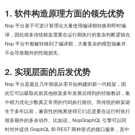
1. 软件构造原理方面的领先优势
Nop 平台基于可逆计算理论大量使用编译期转换和即时编
译，因此很多传统框架需要在运行期执行的复杂判断逻辑在 
Nop 平台中都被转移到了编译期，大量复杂的模型抽象并
不会导致额外的性能损失。
2. 实现层面的后发优势
Nop 平台是最近几年彻底从零开始构建的新一代框架，因
此它可以吸取此前其他框架多年发展后得到的经验教训，集
中精力优化少数真正常用的代码执行路径。而传统的框架诞
生于多年以前，兼容性的拖累使得它们总是要在运行时执行
很多额外的多余动作。比如说，NopGraphQL 引擎可以同
时对外提供 GraphQL 和 REST 两种形式的接口服务，其中 