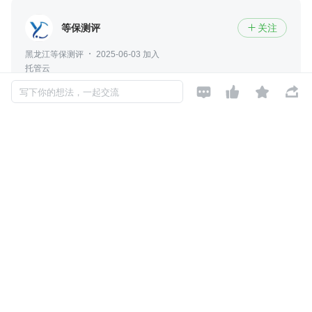
等保测评
关注

黑龙江等保测评
2025-06-03 加入
托管云




写下你的想法，一起交流
评论
暂无评论
Copyright © 2026, Geekbang Technology Ltd. All rights reserved. 极客邦控
股（北京）有限公司
京 ICP 备 16027448 号 - 5
产品资质
京公网安备 11010502039052号