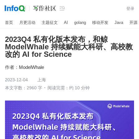

登录
首页
月更活动
主题征文
AI
golang
移动开发
Java
开源
2023Q4 私有化版本发布，和鲸
ModelWhale 持续赋能大科研、高校教
改的 AI for Science
作者：
ModelWhale
2023-12-04
上海
本文字数：2960 字
阅读完需：约 10 分钟