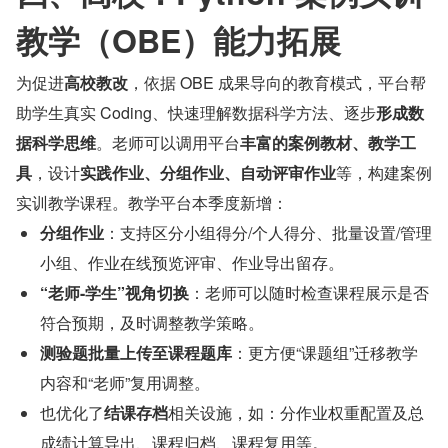
教学（OBE）能力拓展
为促进
高校教改
，依据 OBE 成果导向的教育模式，平台帮
助学生真实 Coding、快速理解数据科学方法、逐步
形成数
据科学思维
。老师可以调用平台
丰富的案例教材、教学工
具
，设计
实践作业、分组作业、自动评审作业
等，构建案例
实训教学课程。教学平台本季度新增：
分组作业
：支持区分小组得分/个人得分、批量设置/管理
小组、作业在线预览评审、作业导出留存。
“老师-学生”视角切换
：老师可以随时检查课程展示是否
符合预期，及时调整教学策略。
测验题批量上传至课程题库
：更方便“课题组”迁移教学
内容和“老师”复用调整。
也优化了
结课存档
相关设施，如：分作业权重配置及总
成绩计算导出、课程归档、课程复用等。