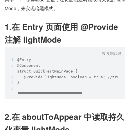
Mode，来实现暗黑模式。
1.在 Entry 页面使用 @Provide 
注解 lightMode
复制代码
@Entry
@Component
struct QuickTestMainPage { 
   @Provide lightMode: boolean = true; //tru
}
2.在 aboutToAppear 中读取持久
化变量 lightMode