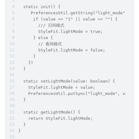
  static init() {
     PreferencesUtil.getString("light_mode").the
      if (value == "1" || value == "") {
        /// 日间模式
        StyleFit.lightMode = true;
      } else {
        // 夜间模式
        StyleFit.lightMode = false;
      }
    })
  }
  static setLightMode(value: boolean) {
    StyleFit.lightMode = value;
    PreferencesUtil.putSync("light_mode", value 
  }
  static getLightMode() {
    return StyleFit.lightMode;
  }
}