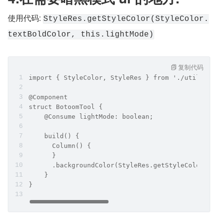
使用代码: 
StyleRes.getStyleColor(StyleColor.
textBoldColor, this.lightMode)
复制代码
import { StyleColor, StyleRes } from './utils/St
@Component
struct BotoomTool {
    @Consume lightMode: boolean;
    build() {
      Column() {
      }
      .backgroundColor(StyleRes.getStyleColor(St
    }
}