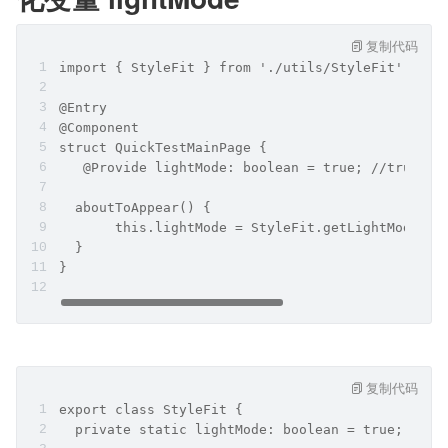
复制代码
import { StyleFit } from './utils/StyleFit';
@Entry
@Component
struct QuickTestMainPage { 
   @Provide lightMode: boolean = true; //tru
  aboutToAppear() {
       this.lightMode = StyleFit.getLightMode();
  }
}
复制代码
export class StyleFit {
  private static lightMode: boolean = true; /