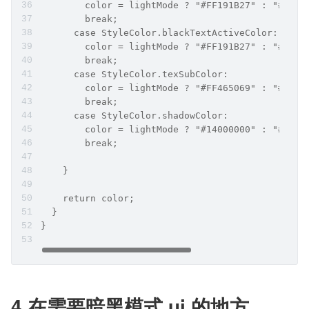
        color = lightMode ? "#FF191B27" : "#FF99
        break;
      case StyleColor.blackTextActiveColor:
        color = lightMode ? "#FF191B27" : "#FF00
        break;
      case StyleColor.texSubColor:
        color = lightMode ? "#FF465069" : "#FF99
        break;
      case StyleColor.shadowColor:
        color = lightMode ? "#14000000" : "#FF22
        break;
    }
    return color;
  }
}
4.在需要暗黑模式 ui 的地方.