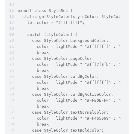
export class StyleRes {
  static getStyleColor(styleColor: StyleColor, l
    let color = "#ffffffff";
    switch (styleColor) {
      case StyleColor.backgroundColor:
        color = lightMode ? "#ffffffff" : "#FF19
        break;
      case StyleColor.pageColor:
        color = lightMode ? "#fff7f8fb" : "#FF19
        break;
      case StyleColor.cardBgColor:
        color = lightMode ? "#ffffffff" : "#FF29
        break;
      case StyleColor.cardBgActiveColor:
        color = lightMode ? "#FFE0EFFF" : "#FF16
        break;
      case StyleColor.textNormalColor:
        color = lightMode ? "#FF465069" : "#FF99
        break;
      case StyleColor.textBoldColor: