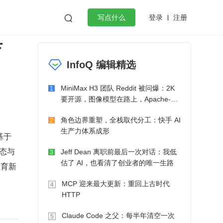
登录
注册

写点什么
育
效工作
数据库
Python
音视频
InfoQ 编辑精选
golang
微服务架构
flutter
MiniMax H3 团队 Reddit 被问爆：2K
1
要开源，图像模型在路上，Apache-2.0
也在考虑了
角色边界重塑，全栈取代分工：快手 AI
2
生产力体系成形
基于
态与
Jeff Dean 离职前最后一次对话：我低
3
估了 AI，也看清了创业者的唯一生路
教育新
MCP 迎来最大更新：重回上古时代
4
HTTP
Claude Code 之父：每半年清空一次
5