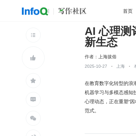
首页
AI 心理
移动开发
Java
开源
架构
O

新生态
前端
AI
大数据
团队管理
查看更多

作者：
上海拔俗

2025-10-27
上海

在教育数字化转型的浪
机器学习与多模态感知技

心理动态，正在重塑“
范式。
