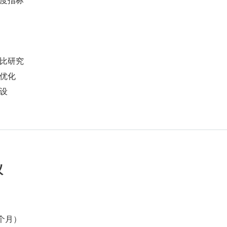
比研究
优化
设
议
2 个月）