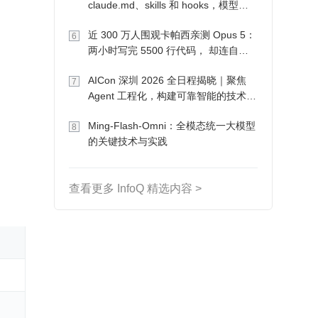
claude.md、skills 和 hooks，模型自
己会想办法
近 300 万人围观卡帕西亲测 Opus 5：
6
两小时写完 5500 行代码， 却连自己
写的游戏都玩不了
AICon 深圳 2026 全日程揭晓｜聚焦
7
Agent 工程化，构建可靠智能的技术路
径
Ming-Flash-Omni：全模态统一大模型
8
的关键技术与实践
查看更多 InfoQ 精选内容 >