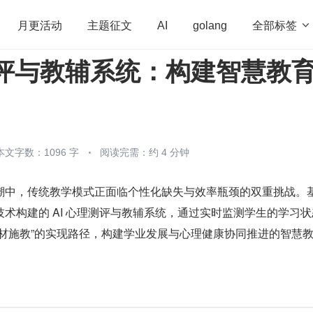
全部标签

月更活动
主题征文
AI
golang
测评与教辅系统：构建智慧教
penHarmony
算法
学习方法
Web3.0
高
程序员
运维
深度思考
低代码
redis
本文字数：1096 字
阅读完需：约 4 分钟
潮中，传统教学模式正面临个性化缺失与效率瓶颈的双重挑战。
术构建的 AI 心理测评与教辅系统，通过实时监测学生的学习状
因材施教”的实现路径，构建学业发展与心理健康协同推进的智慧