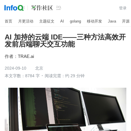

登录
首页
月更活动
主题征文
AI
golang
移动开发
Java
开源
AI 加持的云端 IDE——三种方法高效开
发前后端聊天交互功能
作者：
TRAE.ai
2024-09-10
北京
本文字数：8784 字
阅读完需：约 29 分钟