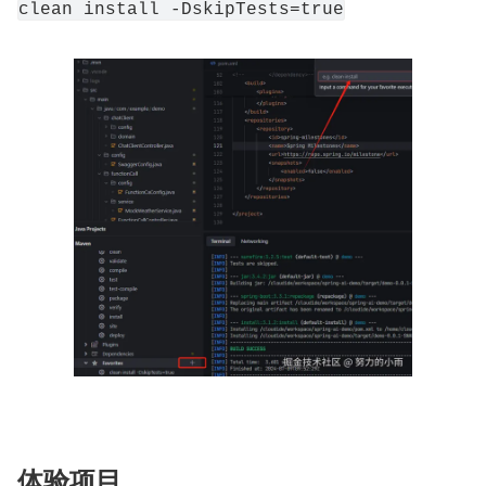
clean install -DskipTests=true
体验项目