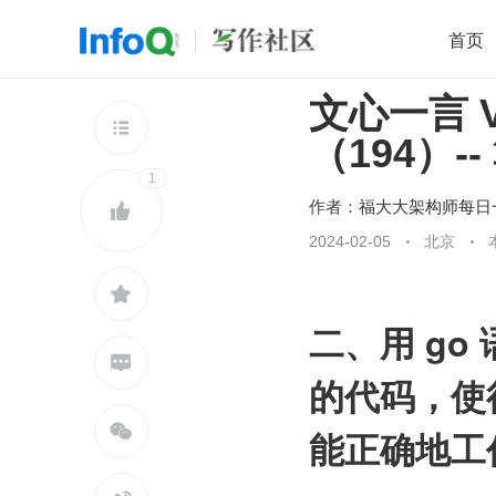
首页
文心一言 VS
移动开发
Java
开源
架构
O

（194）--
前端
AI
大数据
团队管理
1
查看更多

作者：
福大大架构师每日

2024-02-05
北京

二、用 go 

的代码，使

能正确地工