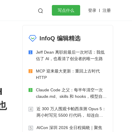
登录
注册

写点什么
效工作
数据库
Python
音视频
InfoQ 编辑精选
golang
微服务架构
flutter
Jeff Dean 离职前最后一次对话：我低
1
估了 AI，也看清了创业者的唯一生路
MCP 迎来最大更新：重回上古时代
2
HTTP
 
Claude Code 之父：每半年清空一次
3
claude.md、skills 和 hooks，模型自己
也
会想办法
近 300 万人围观卡帕西亲测 Opus 5：
4
两小时写完 5500 行代码， 却连自己
写的游戏都玩不了
AICon 深圳 2026 全日程揭晓｜聚焦
5