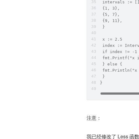
 intervals := [
 {1, 3},  
 {5, 7},  
 {9, 11},  
 }  
 x := 2.5  
 index := Inter
 if index != -1
 fmt.Printf("x 
 } else {  
 fmt.Println("x
 }  
}
注意：
我已经修改了 Less 函数