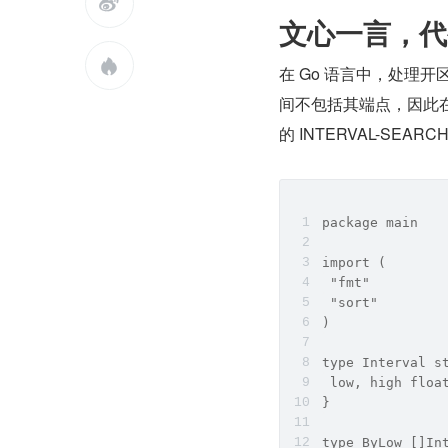

文心一言，代

在 Go 语言中，处理开区
间不包括其端点，因此在
的 INTERVAL-SE
package main  
import (  
 "fmt"  
 "sort"  
)  
type Interval s
 low, high floa
}  
type ByLow []In