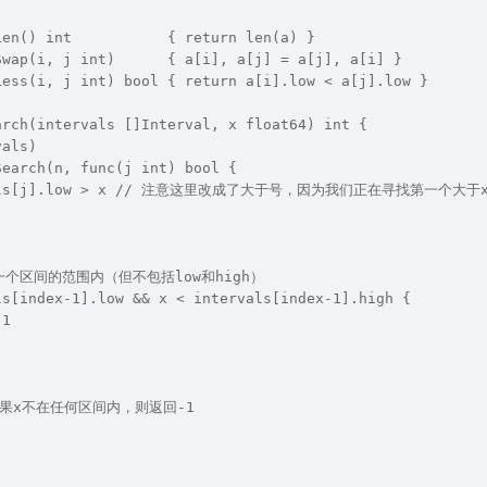
Len() int           { return len(a) }  
Swap(i, j int)      { a[i], a[j] = a[j], a[i] }  
Less(i, j int) bool { return a[i].low < a[j].low }  
arch(intervals []Interval, x float64) int {  
vals)  
Search(n, func(j int) bool {  
rvals[j].low > x // 注意这里改成了大于号，因为我们正在寻找第一个大于x
  
一个区间的范围内（但不包括low和high）  
ls[index-1].low && x < intervals[index-1].high {  
 1  
/ 如果x不在任何区间内，则返回-1  