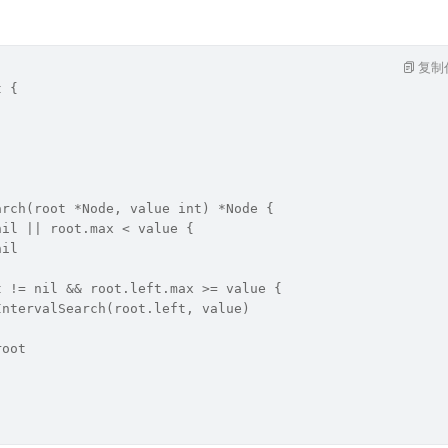
复制
t {
arch(root *Node, value int) *Node {
nil || root.max < value {
nil
t != nil && root.left.max >= value {
IntervalSearch(root.left, value)
root