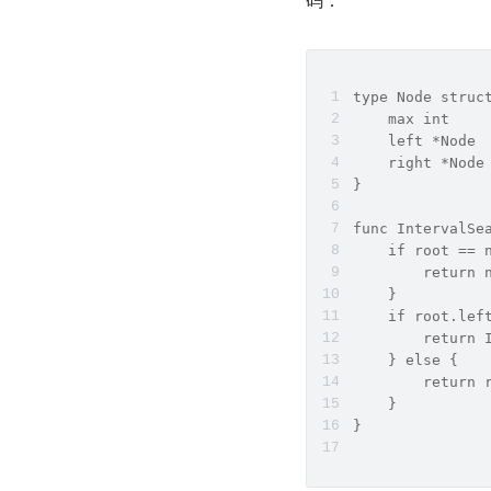
type Node struc
    max int
    left *Node
    right *Node
}
func IntervalSe
    if root == 
        return 
    }
    if root.lef
        return 
    } else {
        return 
    }
}