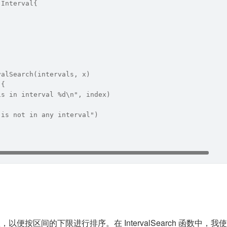
]Interval{  
valSearch(intervals, x)  
 {  
is in interval %d\n", index)  
 is not in any interval")  
，以便按区间的下限进行排序。在 IntervalSearch 函数中，我使