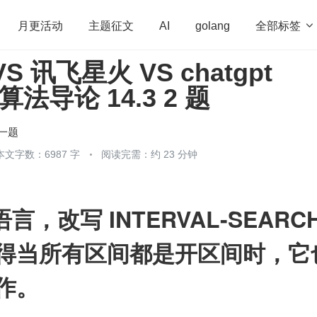
全部标签

月更活动
主题征文
AI
golang
 讯飞星火 VS chatgpt
penHarmony
算法
学习方法
Web3.0
高
 算法导论 14.3 2 题
程序员
运维
深度思考
低代码
redis
一题
本文字数：6987 字
阅读完需：约 23 分钟
语言，改写 INTERVAL-SEARCH
得当所有区间都是开区间时，它
作。