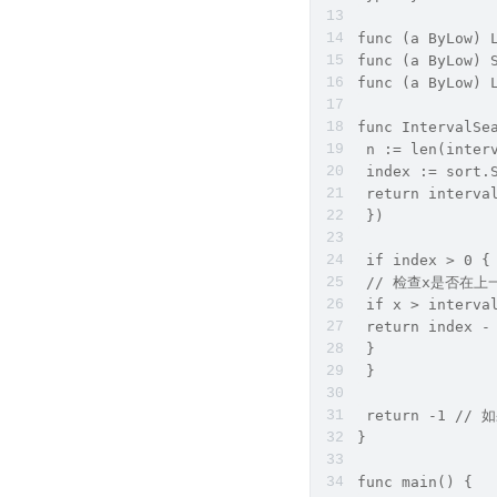
func (a ByLow) 
func (a ByLow) 
func (a ByLow) 
func IntervalSe
 n := len(inter
 index := sort.
 return inte
 })  
 if index > 0 {
 // 检查x是否在上
 if x > interva
 return index -
 }  
 }  
 return -1 /
}  
func main() {  