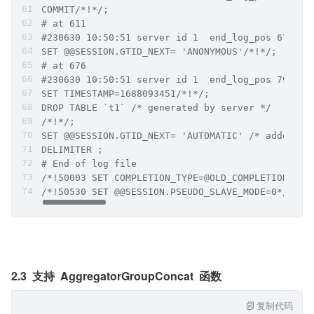
COMMIT/*!*/;
# at 611
SET @@SESSION.GTID_NEXT= 'ANONYMOUS'/*!*/;
# at 676
SET TIMESTAMP=1688093451/*!*/;
DROP TABLE `t1` /* generated by server */
/*!*/;
SET @@SESSION.GTID_NEXT= 'AUTOMATIC' /* added by
DELIMITER ;
# End of log file
/*!50003 SET COMPLETION_TYPE=@OLD_COMPLETION_TYP
/*!50530 SET @@SESSION.PSEUDO_SLAVE_MODE=0*/;
2.3  支持  AggregatorGroupConcat  函数
复制代码