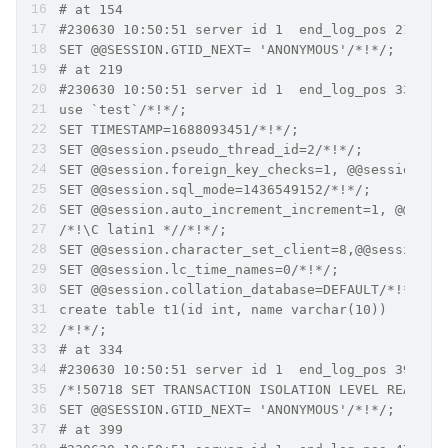
# at 154
SET @@SESSION.GTID_NEXT= 'ANONYMOUS'/*!*/;
# at 219
use `test`/*!*/;
SET TIMESTAMP=1688093451/*!*/;
SET @@session.pseudo_thread_id=2/*!*/;
SET @@session.foreign_key_checks=1, @@session.sq
SET @@session.sql_mode=1436549152/*!*/;
SET @@session.auto_increment_increment=1, @@sess
/*!\C latin1 *//*!*/;
SET @@session.character_set_client=8,@@session.c
SET @@session.lc_time_names=0/*!*/;
SET @@session.collation_database=DEFAULT/*!*/;
create table t1(id int, name varchar(10))
/*!*/;
# at 334
/*!50718 SET TRANSACTION ISOLATION LEVEL READ CO
SET @@SESSION.GTID_NEXT= 'ANONYMOUS'/*!*/;
# at 399