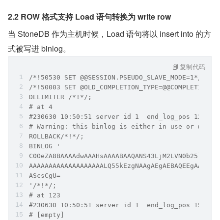
2.2 ROW 格式支持 Load 语句转换为 write row
当 StoneDB 作为主机时候，Load 语句将以 insert into 的方
式被写进 binlog。
复制代码
/*!50530 SET @@SESSION.PSEUDO_SLAVE_MODE=1*/;
/*!50003 SET @OLD_COMPLETION_TYPE=@@COMPLETION_T
DELIMITER /*!*/;
# at 4
# Warning: this binlog is either in use or was n
ROLLBACK/*!*/;
BINLOG '
C0OeZA8BAAAAdwAAAHsAAAABAAQANS43LjM2LVN0b25lREIt
AAAAAAAAAAAAAAAAAAALQ55kEzgNAAgAEgAEBAQEEgAAXwAE
AScsCgU=
'/*!*/;
# at 123
# [empty]