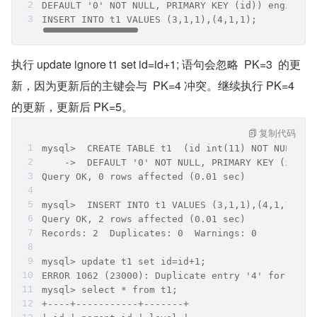
DEFAULT '0' NOT NULL, PRIMARY KEY (id)) engine=t
INSERT INTO t1 VALUES (3,1,1),(4,1,1);
执行 update ignore t1 set id=id+1; 语句会忽略  PK=3  的更
新，因为更新后的主键会与  PK=4 冲突。继续执行 PK=4 
的更新，更新后 PK=5。
复制代码
mysql>  CREATE TABLE t1  (id int(11) NOT NULL au
    ->  DEFAULT '0' NOT NULL, PRIMARY KEY (id)) 
Query OK, 0 rows affected (0.01 sec)
mysql>  INSERT INTO t1 VALUES (3,1,1),(4,1,1);
Query OK, 2 rows affected (0.01 sec)
Records: 2  Duplicates: 0  Warnings: 0
mysql> update t1 set id=id+1;
ERROR 1062 (23000): Duplicate entry '4' for key 
mysql> select * from t1;
+----+-----------+-------+