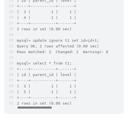
| id | parent_id | level |
+----+-----------+-------+
|  3 |         1 |     1 |
|  4 |         1 |     1 |
+----+-----------+-------+
2 rows in set (0.00 sec)
mysql> update ignore t1 set id=id+1;
Query OK, 2 rows affected (0.00 sec)
Rows matched: 2  Changed: 2  Warnings: 0
mysql> select * from t1;
+----+-----------+-------+
| id | parent_id | level |
+----+-----------+-------+
|  3 |         1 |     1 |
|  5 |         1 |     1 |
+----+-----------+-------+
2 rows in set (0.00 sec)