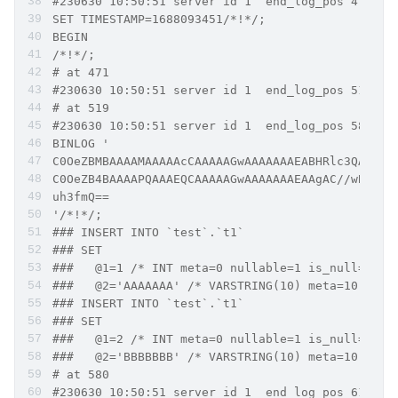
SET TIMESTAMP=1688093451/*!*/;
BEGIN
/*!*/;
# at 471
# at 519
BINLOG '
C0OeZBMBAAAAMAAAAAcCAAAAAGwAAAAAAAEABHRlc3QAAnQx
C0OeZB4BAAAAPQAAAEQCAAAAAGwAAAAAAAEAAgAC//wBAAAA
uh3fmQ==
'/*!*/;
### INSERT INTO `test`.`t1`
### SET
###   @1=1 /* INT meta=0 nullable=1 is_null=0 */
###   @2='AAAAAAA' /* VARSTRING(10) meta=10 null
### INSERT INTO `test`.`t1`
### SET
###   @1=2 /* INT meta=0 nullable=1 is_null=0 */
###   @2='BBBBBBB' /* VARSTRING(10) meta=10 null
# at 580