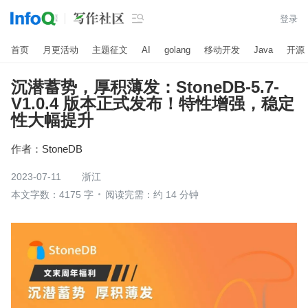

登录
首页
月更活动
主题征文
AI
golang
移动开发
Java
开源
沉潜蓄势，厚积薄发：StoneDB-5.7-
V1.0.4 版本正式发布！特性增强，稳定
性大幅提升
作者：
StoneDB
2023-07-11
浙江
本文字数：4175 字
阅读完需：约 14 分钟