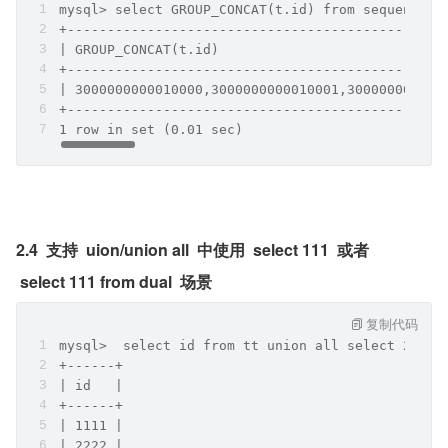
mysql> select GROUP_CONCAT(t.id) from sequence t
+-----------------------------------------------
| GROUP_CONCAT(t.id)                            
+-----------------------------------------------
| 3000000000010000,3000000000010001,300000000001
+-----------------------------------------------
1 row in set (0.01 sec)
2.4  支持  uion/union all  中使用  select 111  或者 
 select 111 from dual  场景
复制代码
mysql>  select id from tt union all select 2222 
+------+
| id   |
+------+
| 1111 |
| 2222 |