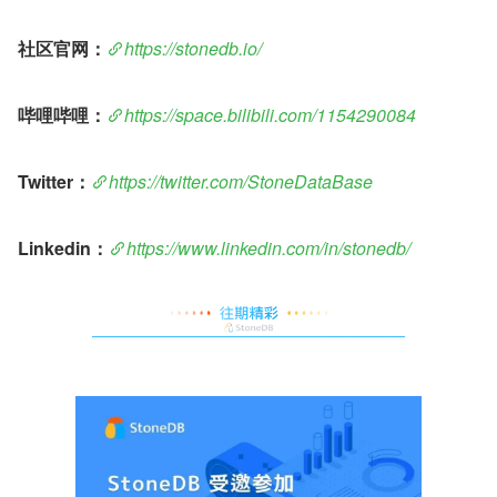
社区官网：
https://stonedb.io/
哔哩哔哩：
https://space.bilibili.com/1154290084
Twitter：
https://twitter.com/StoneDataBase
Linkedin：
https://www.linkedin.com/in/stonedb/