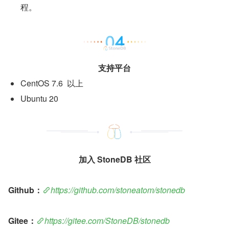
程。
支持平台
CentOS 7.6  以上
Ubuntu 20
加入 StoneDB 社区
Github：
https://github.com/stoneatom/stonedb
Gitee：
https://gitee.com/StoneDB/stonedb