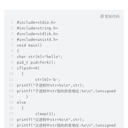
复制代码
#include<stdio.h>
#include<string.h>
#include<stdlib.h>
#include<unistd.h>
void main()
{
char str[6]="hello";
pid_t pid=fork();
if(pid==0)
  {
        str[0]='b';
printf("子进程中str=%s\n",str);
printf("子进程中str指向的首地址:%x\n",(unsigned int)
    }
else
  {
        sleep(1);
printf("父进程中str=%s\n",str);
printf("父进程中str指向的首地址:%x\n",(unsigned int)