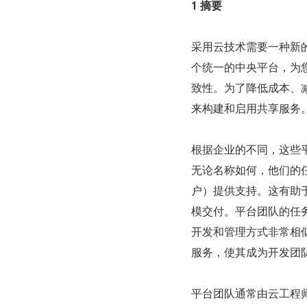
1 摘要
采用云技术需要一种新
个统一的中央平台，为
致性。为了降低成本、
来构建和启用共享服务
根据企业的不同，这些平
无论名称如何，他们的
户）提供支持。这有助
模交付。平台团队的任
开发和管理方式非常相
服务，使其成为开发团
平台团队通常由云工程