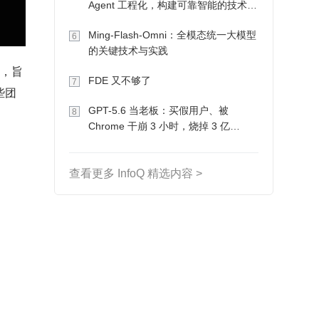
Agent 工程化，构建可靠智能的技术路
径
Ming-Flash-Omni：全模态统一大模型
6
的关键技术与实践
s》，旨
FDE 又不够了
7
些团
GPT-5.6 当老板：买假用户、被
8
Chrome 干崩 3 小时，烧掉 3 亿
Token 收入却为 0
查看更多 InfoQ 精选内容 >