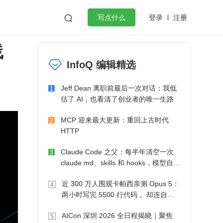
登录
注册

写点什么
践
效工作
数据库
Python
音视频
InfoQ 编辑精选
golang
微服务架构
flutter
Jeff Dean 离职前最后一次对话：我低
1
估了 AI，也看清了创业者的唯一生路
MCP 迎来最大更新：重回上古时代
2
HTTP
Claude Code 之父：每半年清空一次
3
claude.md、skills 和 hooks，模型自己
会想办法
近 300 万人围观卡帕西亲测 Opus 5：
4
两小时写完 5500 行代码， 却连自己
写的游戏都玩不了
AICon 深圳 2026 全日程揭晓｜聚焦
5