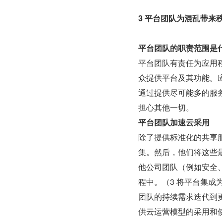
3 平台团队为混乱带来秩
平台团队的职责范围是
平台团队有责任为应用
众提供平台及其功能。
通过提供尽可能多的服
担心其他一切。
平台团队加速云采用
除了提供标准化的共享
集。然后，他们将这些
他公司团队（例如安全
程中。（3 将平台集
团队的持续需求迭代到
供云运营模型的采用和