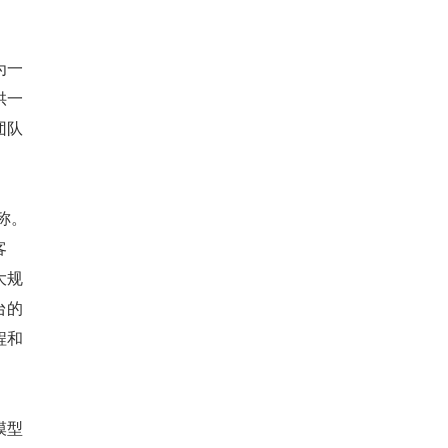
为一
供一
团队
称。
客
大规
台的
程和
模型