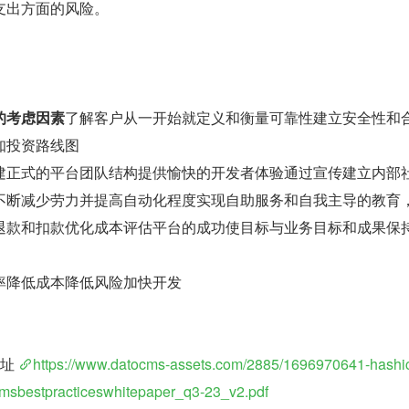
支出方面的风险。
的考虑因素
了解客户从一开始就定义和衡量可靠性建立安全性和
知投资路线图
建正式的平台团队结构提供愉快的开发者体验通过宣传建立内部
不断减少劳力并提高自动化程度实现自助服务和自我主导的教育
退款和扣款优化成本评估平台的成功使目标与业务目标和成果保
率降低成本降低风险加快开发
址 
https://www.datocms-assets.com/2885/1696970641-hashi
amsbestpracticeswhitepaper_q3-23_v2.pdf