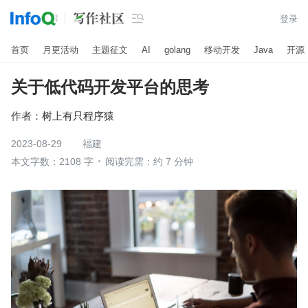

登录
首页
月更活动
主题征文
AI
golang
移动开发
Java
开源
关于低代码开发平台的思考
作者：
树上有只程序猿
2023-08-29
福建
本文字数：2108 字
阅读完需：约 7 分钟