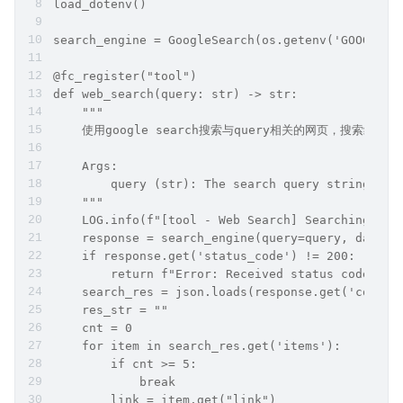
load_dotenv()
search_engine = GoogleSearch(os.getenv('GOOGLE_S
@fc_register("tool")
def web_search(query: str) -> str:
    """
    使用google search搜索与query相关的网页，搜索
    Args:
        query (str): The search query string.
    """
    LOG.info(f"[tool - Web Search] Searching the
    response = search_engine(query=query, date_r
    if response.get('status_code') != 200:
        return f"Error: Received status code {re
    search_res = json.loads(response.get('conten
    res_str = ""
    cnt = 0
    for item in search_res.get('items'):
        if cnt >= 5:
            break
        link = item.get("link")