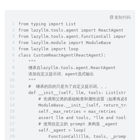
复制代码
from typing import List
from lazyllm.tools.agent import ReactAgent
from lazyllm.tools.agent.functionCall import Fun
from lazyllm.module import ModuleBase
from lazyllm import loop
class CustomReactAgent(ReactAgent):
    """
    继承自lazyllm.tools.agent.ReactAgent
    添加自定义提示词、agent流式输出
    """
    #  继承的目的只是为了自定义提示词。。。
    def __init__(self, llm, tools: List[str], cu
        # 先调用父类的基础检查和属性设置（如果有必要可以直接调用
        ModuleBase.__init__(self, return_trace=r
        self._max_retries = max_retries
        assert llm and tools, "llm and tools can
        # 使用自定义的 prompt 来构造 _agent
        self._agent = loop(
            FunctionCall(llm, tools, _prompt=cus