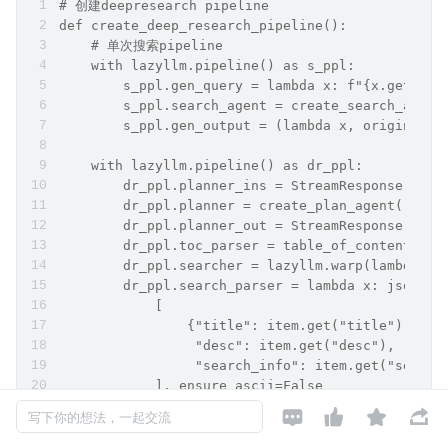
# 创建deepresearch pipeline
def create_deep_research_pipeline():
    # 单次搜索pipeline
    with lazyllm.pipeline() as s_ppl:
        s_ppl.gen_query = lambda x: f"{x.get('
        s_ppl.search_agent = create_search_agen
        s_ppl.gen_output = (lambda x, origin_d
    with lazyllm.pipeline() as dr_ppl:
        dr_ppl.planner_ins = StreamResponse(pre
        dr_ppl.planner = create_plan_agent()
        dr_ppl.planner_out = StreamResponse(pre
        dr_ppl.toc_parser = table_of_content_
        dr_ppl.searcher = lazyllm.warp(lambda
        dr_ppl.search_parser = lambda x: json.du
            [
                {"title": item.get("title"),
                 "desc": item.get("desc"),
                 "search_info": item.get("search
            ], ensure_ascii=False
            )  # 提取大纲中写作所需信息




写下你的想法，一起交流
        dr_ppl.gen_report = OnlineChatModule(sou
            lazyllm.ChatPrompter(instruction=REP