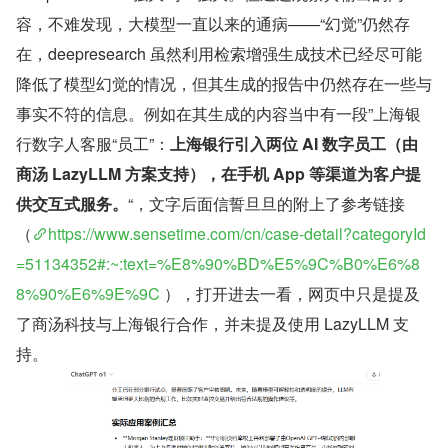
容，不难发现，大模型一直以来的通病——“幻觉”仍然存
在，deepresearch 虽然利用检索增强生成技术已经尽可能
降低了模型幻觉的情况，但其生成的报告中仍然存在一些与
事实不符的信息。例如在其生成的内容当中有一段”上海银
行数字人客服“员工”：
上海银行引入两位 AI 数字员工（由
商汤 LazyLLM 方案支持），在手机 App 等渠道为客户提
供交互式服务。
“，文字后面信誓旦旦的附上了参考链接
（
https://www.sensetime.com/cn/case-detail?categoryId
=51134352#:~:text=%E8%90%BD%E5%9C%B0%E6%8
8%90%E6%9E%9C
 ），打开进去一看，网页中只是提及
了商汤科技与上海银行合作，并未提及使用 LazyLLM 支
持。