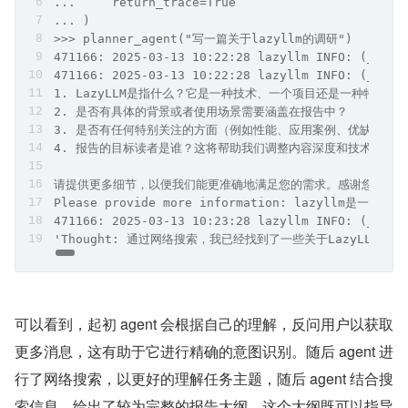
...     return_trace=True
... )
>>> planner_agent("写一篇关于lazyllm的调研")
471166: 2025-03-13 10:22:28 lazyllm INFO: (__mai
471166: 2025-03-13 10:22:28 lazyllm INFO
1. LazyLLM是指什么？它是一种技术、一个项目还是一种特定的
2. 是否有具体的背景或者使用场景需要涵盖在报告中？
3. 是否有任何特别关注的方面（例如性能、应用案例、优缺点等）
4. 报告的目标读者是谁？这将帮助我们调整内容深度和技术术语
请提供更多细节，以便我们能更准确地满足您的需求。感谢您的配
Please provide more information: laz
471166: 2025-03-13 10:23:28 lazyllm INFO: (__
'Thought: 通过网络搜索，我已经找到了一些关于LazyLLM的信息。根
可以看到，起初 agent 会根据自己的理解，反问用户以获取
更多消息，这有助于它进行精确的意图识别。随后 agent 进
行了网络搜索，以更好的理解任务主题，随后 agent 结合搜
索信息，给出了较为完整的报告大纲，这个大纲既可以指导