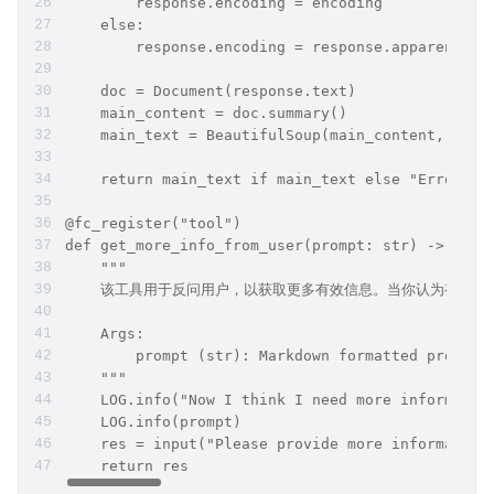
        response.encoding = encoding
    else:
        response.encoding = response.apparent_en
    doc = Document(response.text)
    main_content = doc.summary()
    main_text = BeautifulSoup(main_content, "htm
    return main_text if main_text else "Error: F
@fc_register("tool")
def get_more_info_from_user(prompt: str) -> str:
    """
    该工具用于反问用户，以获取更多有效信息。当你认为有必
    Args:
        prompt (str): Markdown formatted prompt 
    """
    LOG.info("Now I think I need more informatio
    LOG.info(prompt)
    res = input("Please provide more information
    return res