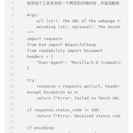
    使用这个工具来浏览一个网页的详细内容，并返回解析后的文
    Args:
        url (str): The URL of the webpage to vis
        encoding (str, optional): The encoding o
    """
    import requests
    from bs4 import BeautifulSoup
    from readability import Document
    headers = {
        "User-Agent": "Mozilla/5.0 (compatible; 
    }
    try:
        response = requests.get(url, headers=hea
    except Exception as e:
        return f"Error: Failed to fetch URL. Exc
    if response.status_code != 200:
        return f"Error: Received status code {re
    if encoding: