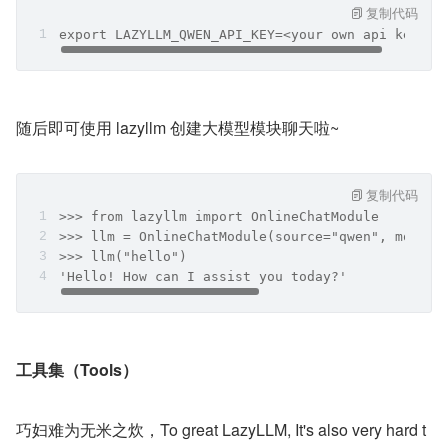
复制代码
export LAZYLLM_QWEN_API_KEY=<your own api key>
随后即可使用 lazyllm 创建大模型模块聊天啦~
复制代码
>>> from lazyllm import OnlineChatModule
>>> llm = OnlineChatModule(source="qwen", model=
>>> llm("hello")
'Hello! How can I assist you today?'
工具集（Tools）
巧妇难为无米之炊，To great LazyLLM, It's also very hard t