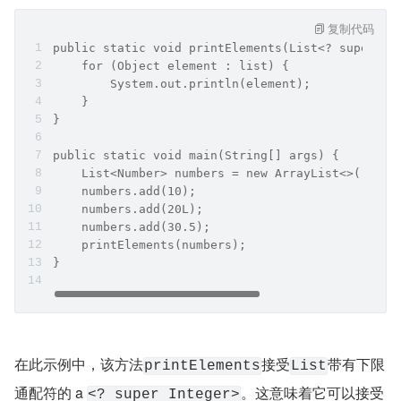
复制代码
public static void printElements(List<? super In
    for (Object element : list) {  
        System.out.println(element);  
    }  
}  
public static void main(String[] args) {  
    List<Number> numbers = new ArrayList<>();  
    numbers.add(10);  
    numbers.add(20L);  
    numbers.add(30.5);  
    printElements(numbers);  
}
在此示例中，该方法
接受
带有下限
printElements
List
通配符的 a 
。这意味着它可以接受
<? super Integer>