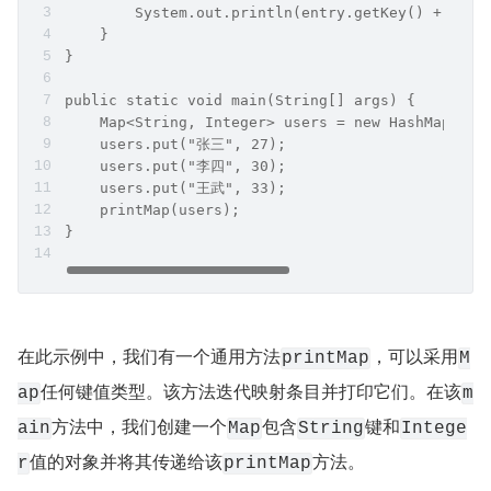
        System.out.println(entry.getKey() + " : 
    }  
}  
public static void main(String[] args) {  
    Map<String, Integer> users = new HashMap<>()
    users.put("张三", 27);  
    users.put("李四", 30);  
    users.put("王武", 33);  
    printMap(users);  
}
在此示例中，我们有一个通用方法
，可以采用
printMap
M
任何键值类型。该方法迭代映射条目并打印它们。在该
ap
m
方法中，我们创建一个
包含
键和
ain
Map
String
Intege
值的对象并将其传递给该
方法。
r
printMap