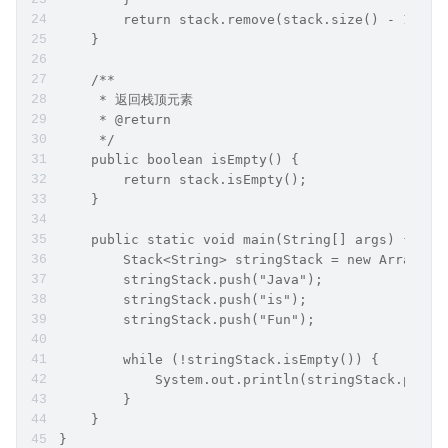
        return stack.remove(stack.size() - 1);
    }
    /**
     * 返回栈顶元素
     * @return
     */
    public boolean isEmpty() {
        return stack.isEmpty();
    }
    public static void main(String[] args) {
        Stack<String> stringStack = new ArraySta
        stringStack.push("Java");
        stringStack.push("is");
        stringStack.push("Fun");
        while (!stringStack.isEmpty()) {
            System.out.println(stringStack.pop()
        }
    }
}