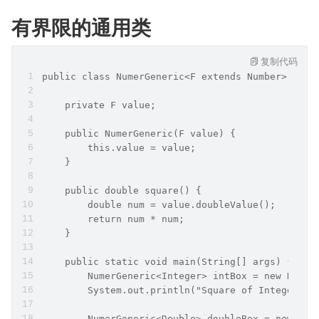
有界限的通用类
复制代码
public class NumerGeneric<F extends Number> {
    private F value;
    public NumerGeneric(F value) {
        this.value = value;
    }
    public double square() {
        double num = value.doubleValue();
        return num * num;
    }
    public static void main(String[] args) {
        NumerGeneric<Integer> intBox = new Numer
        System.out.println("Square of Integer: "
        NumerGeneric<Double> doubleBox = new Num