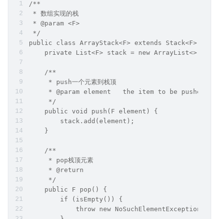
/**
 * 数组实现的栈
 * @param <F>
 */
public class ArrayStack<F> extends Stack<F> {
    private List<F> stack = new ArrayList<>();
    /**
     * push一个元素到栈顶
     * @param element   the item to be pushed on
     */
    public void push(F element) {
        stack.add(element);
    }
    /**
     * pop栈顶元素
     * @return
     */
    public F pop() {
        if (isEmpty()) {
            throw new NoSuchElementException("S
        }