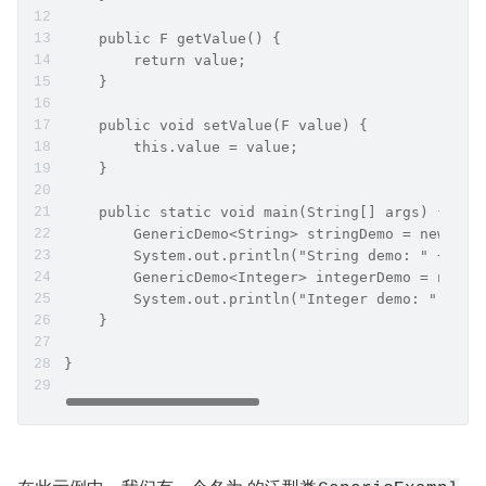
    public F getValue() {  
        return value;  
    }  
    public void setValue(F value) {  
        this.value = value;  
    }  
    public static void main(String[] args) {  
        GenericDemo<String> stringDemo = new Gen
        System.out.println("String demo: " + str
        GenericDemo<Integer> integerDemo = new G
        System.out.println("Integer demo: " + in
    }  
}