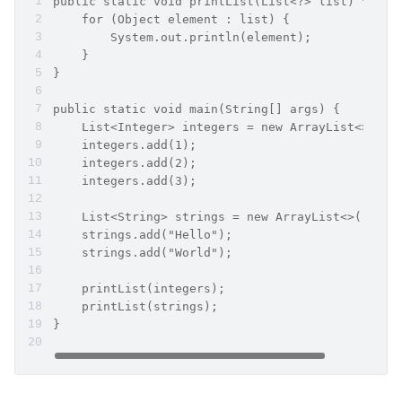
public static void printList(List<?> list) {  
    for (Object element : list) {  
        System.out.println(element);  
    }  
}  
public static void main(String[] args) {  
    List<Integer> integers = new ArrayList<>(); 
    integers.add(1);  
    integers.add(2);  
    integers.add(3);  
    List<String> strings = new ArrayList<>();  
    strings.add("Hello");  
    strings.add("World");  
    printList(integers);  
    printList(strings);  
}