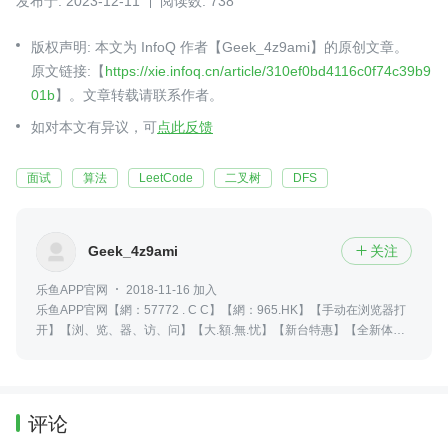
发布于: 2023-12-11
阅读数: 738
版权声明: 本文为 InfoQ 作者【Geek_4z9ami】的原创文章。
原文链接:【
https://xie.infoq.cn/article/310ef0bd4116c0f74c39b9
01b
】。文章转载请联系作者。
如对本文有异议，可
点此反馈
面试
算法
LeetCode
二叉树
DFS
Geek_4z9ami
关注

乐鱼APP官网
2018-11-16 加入
乐鱼APP官网【網：57772 . C C】【網：965.HK】【手动在浏览器打
开】【浏、览、器、访、问】【大.額.無.忧】【新台特惠】【全新体
验】【大额无忧】没有那么多天赋异禀，优秀的人总是努力的翻山越岭,
要么不做，要做就做第一！如果没有天赋那就一直重复没有那么多的天
赋异禀优秀的人总是在努力的翻山越岭 你只管埋头努力时间会给你惊喜
加油！
评论