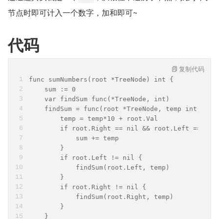
节点时即可计入一个数字，加和即可~
代码
复制代码
func sumNumbers(root *TreeNode) int {
    sum := 0
    var findSum func(*TreeNode, int)
    findSum = func(root *TreeNode, temp int) {
        temp = temp*10 + root.Val
        if root.Right == nil && root.Left == nil
            sum += temp
        }
        if root.Left != nil {
            findSum(root.Left, temp)
        }
        if root.Right != nil {
            findSum(root.Right, temp)
        }
    }