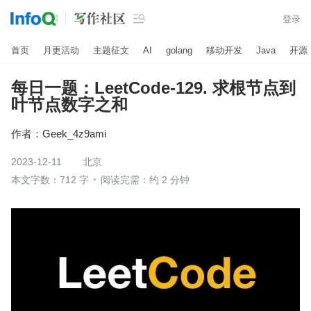

登录
首页
月更活动
主题征文
AI
golang
移动开发
Java
开源
每日一题：LeetCode-129. 求根节点到
叶节点数字之和
作者：
Geek_4z9ami
2023-12-11
北京
本文字数：712 字
阅读完需：约 2 分钟