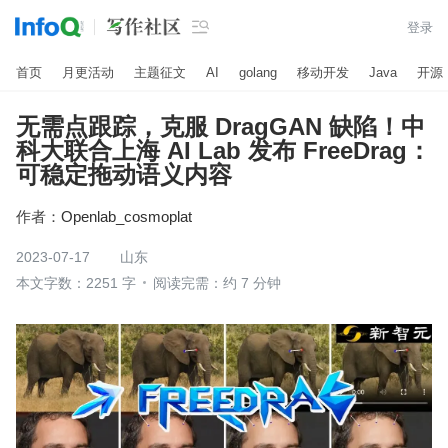

登录
首页
月更活动
主题征文
AI
golang
移动开发
Java
开源
无需点跟踪，克服 DragGAN 缺陷！中
科大联合上海 AI Lab 发布 FreeDrag：
可稳定拖动语义内容
作者：
Openlab_cosmoplat
2023-07-17
山东
本文字数：2251 字
阅读完需：约 7 分钟