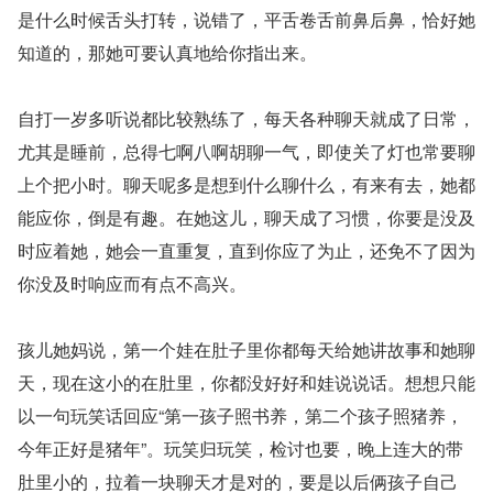
是什么时候舌头打转，说错了，平舌卷舌前鼻后鼻，恰好她
知道的，那她可要认真地给你指出来。
自打一岁多听说都比较熟练了，每天各种聊天就成了日常，
尤其是睡前，总得七啊八啊胡聊一气，即使关了灯也常要聊
上个把小时。聊天呢多是想到什么聊什么，有来有去，她都
能应你，倒是有趣。在她这儿，聊天成了习惯，你要是没及
时应着她，她会一直重复，直到你应了为止，还免不了因为
你没及时响应而有点不高兴。
孩儿她妈说，第一个娃在肚子里你都每天给她讲故事和她聊
天，现在这小的在肚里，你都没好好和娃说说话。想想只能
以一句玩笑话回应“第一孩子照书养，第二个孩子照猪养，
今年正好是猪年”。玩笑归玩笑，检讨也要，晚上连大的带
肚里小的，拉着一块聊天才是对的，要是以后俩孩子自己