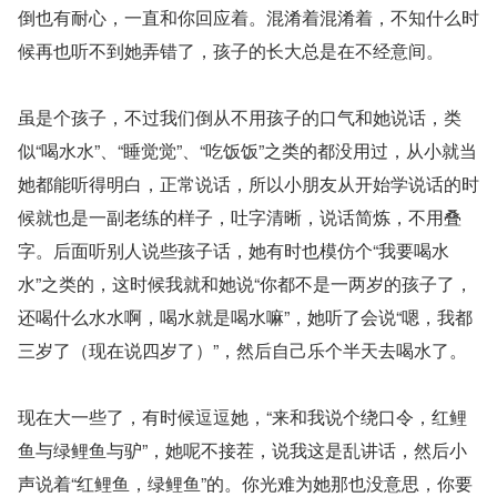
倒也有耐心，一直和你回应着。混淆着混淆着，不知什么时
候再也听不到她弄错了，孩子的长大总是在不经意间。
虽是个孩子，不过我们倒从不用孩子的口气和她说话，类
似“喝水水”、“睡觉觉”、“吃饭饭”之类的都没用过，从小就当
她都能听得明白，正常说话，所以小朋友从开始学说话的时
候就也是一副老练的样子，吐字清晰，说话简炼，不用叠
字。后面听别人说些孩子话，她有时也模仿个“我要喝水
水”之类的，这时候我就和她说“你都不是一两岁的孩子了，
还喝什么水水啊，喝水就是喝水嘛”，她听了会说“嗯，我都
三岁了（现在说四岁了）”，然后自己乐个半天去喝水了。
现在大一些了，有时候逗逗她，“来和我说个绕口令，红鲤
鱼与绿鲤鱼与驴”，她呢不接茬，说我这是乱讲话，然后小
声说着“红鲤鱼，绿鲤鱼”的。你光难为她那也没意思，你要